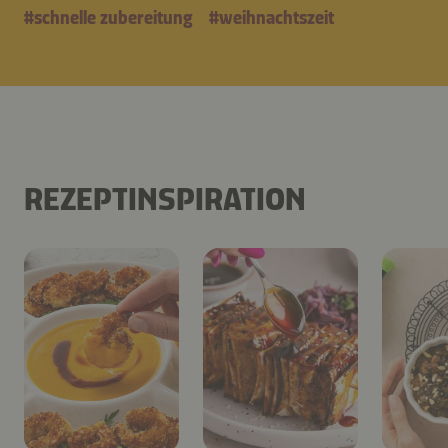
#
schnelle zubereitung
#
weihnachtszeit
REZEPTINSPIRATION