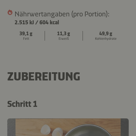
Nährwertangaben (pro Portion):
2.515 kJ
/
604 kcal
39,1 g
11,3 g
49,9 g
Fett
Eiweiß
Kohlenhydrate
ZUBEREITUNG
Schritt 1