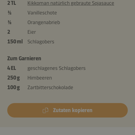
2 TL
Kikkoman natürlich gebraute Sojasauce
½
Vanilleschote
½
Orangenabrieb
2
Eier
150 ml
Schlagobers
Zum Garnieren
4 EL
geschlagenes Schlagobers
250 g
Himbeeren
100 g
Zartbitterschokolade
Zutaten kopieren