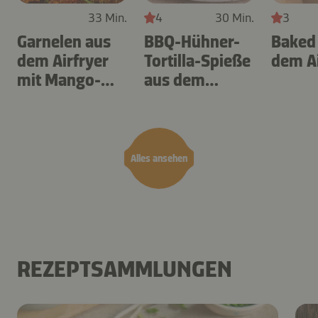
33 Min.
4
30 Min.
3
Garnelen aus
BBQ-Hühner-
Baked
dem Airfryer
Tortilla-Spieße
dem Ai
mit Mango-
aus dem
Teriyaki
Airfryer
Alles ansehen
REZEPTSAMMLUNGEN