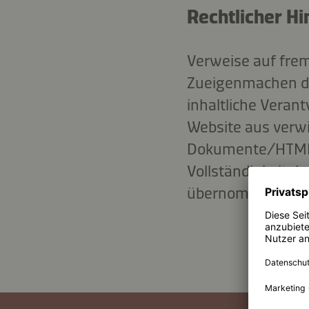
Rechtlicher H
Verweise auf fremd
Zueigenmachen de
inhaltliche Veran
Website aus verwie
Dokumente/HTML-Se
Vollständigkeit 
übernommen. Ände