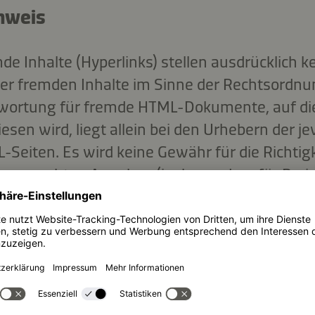
inweis
e Inhalte (Hyperlinks) stellen ausdrücklich k
r fremden Inhalte im Sinne der Rechtsordnun
twortung für fremde HTML-Dokumente, auf die
sen wird, liegt allein bei den Urhebern der je
iten. Es wird keine Gewähr für die Richtigk
der gemachten Angaben (insbesondere für Pre
rungen und Irrtümer vorbehalten.