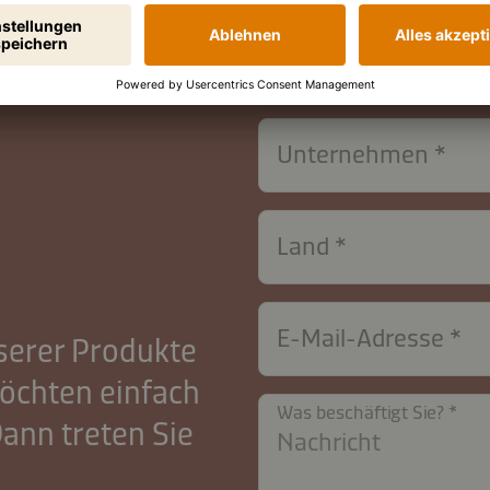
Name
Unternehmen
Land
E-Mail-Adresse
serer Produkte
möchten einfach
Was beschäftigt Sie?
ann treten Sie