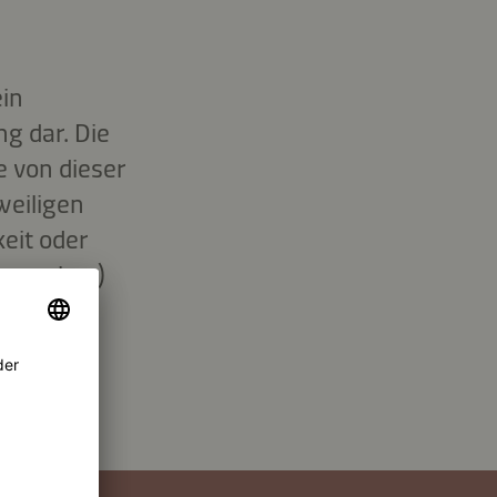
ein
g dar. Die
 von dieser
weiligen
eit oder
isangaben)