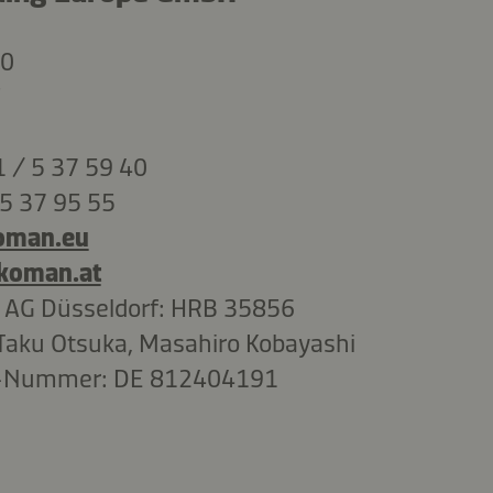
80
 / 5 37 59 40
 5 37 95 55
oman.eu
koman.at
 AG Düsseldorf: HRB 35856
Taku Otsuka, Masahiro Kobayashi
D-Nummer: DE 812404191