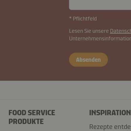
* Pflichtfeld
Lesen Sie unsere
Datensc
Unternehmensinformation
contactAT-
Absenden
B2B-
26574-
X0DeGdTB5nsbjVYa2
FOOD SERVICE
INSPIRATION
PRODUKTE
Rezepte entd