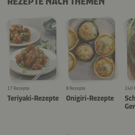
REZEPTE NACH THEMEN
17 Rezepte
8 Rezepte
240 
Teriyaki-Rezepte
Onigiri-Rezepte
Sch
Ger