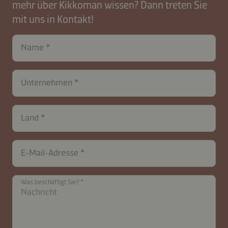
mehr über Kikkoman wissen? Dann treten Sie
mit uns in Kontakt!
Name
Unternehmen
Land
contactAT-
E-Mail-Adresse
B2B-
26574-
FrdOl0gy5Y1RT38uj
Was beschäftigt Sie?