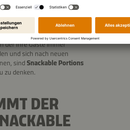
en:
Ohne feste Menüfolge oder
entsteht ein lockerer,
uch.
 in der Ihre Gäste immer
den und sich nach neuen
nen, sind
Snackable Portions
u zu denken.
MMT DER
SNACKABLE