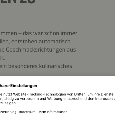
ammen – das war schon immer
eilen, entstehen automatisch
eue Geschmacksrichtungen aus
ft.
 ein besonderes kulinarisches
t sich auf nur ein Gericht
 mehrere Speisen verkosten.
as Essen wird zum
 also ideal für Gruppen oder