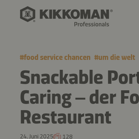
#
food service chancen
#
um die welt
Snackable Port
Caring – der F
Restaurant
24. Juni 2025
128