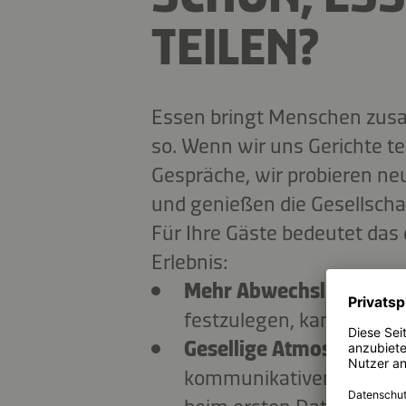
TEILEN?
Essen bringt Menschen zus
so. Wenn wir uns Gerichte t
Gespräche, wir probieren n
und genießen die Gesellscha
Für Ihre Gäste bedeutet das
Erlebnis:
Mehr Abwechslung:
Stat
festzulegen, kann jeder
Gesellige Atmosphäre:
D
kommunikativen Erlebnis,