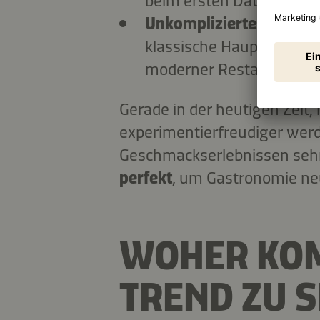
beim ersten Date.
Unkompliziertes Genieß
klassische Hauptgerichte 
moderner Restaurantbes
Gerade in der heutigen Zeit,
experimentierfreudiger wer
Geschmackserlebnissen seh
perfekt
, um Gastronomie ne
WOHER KO
TREND ZU 