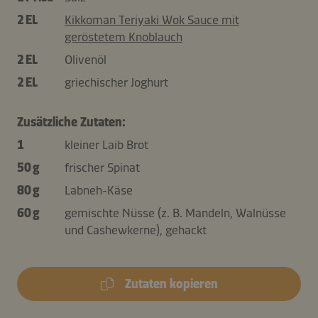
2 EL
Kikkoman Teriyaki Wok Sauce mit
geröstetem Knoblauch
2 EL
Olivenöl
2 EL
griechischer Joghurt
Zusätzliche Zutaten:
1
kleiner Laib Brot
50 g
frischer Spinat
80 g
Labneh-Käse
60 g
gemischte Nüsse (z. B. Mandeln, Walnüsse
und Cashewkerne), gehackt
Zutaten kopieren