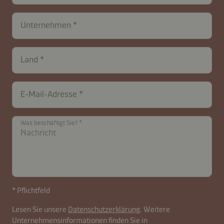
Unternehmen
Land
E-Mail-Adresse
Was beschäftigt Sie?
* Pflichtfeld
contactAT-
Lesen Sie unsere
Datenschutzerklärung
. Weitere
Unternehmensinformationen finden Sie in
B2B-