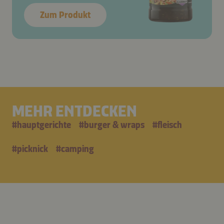
Zum Produkt
MEHR ENTDECKEN
#
hauptgerichte
#
burger & wraps
#
fleisch
#
picknick
#
camping