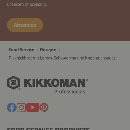
unserem
Impressum
.
26574-
fU502RnZOru9NL
Absenden
Food Service
Rezepte
Picknickbrot mit Lamm-Schawarma und Knoblauchsauce