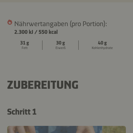
Nährwertangaben (pro Portion):
2.300 kJ
/
550 kcal
31 g
30 g
40 g
Fett
Eiweiß
Kohlenhydrate
ZUBEREITUNG
Schritt 1