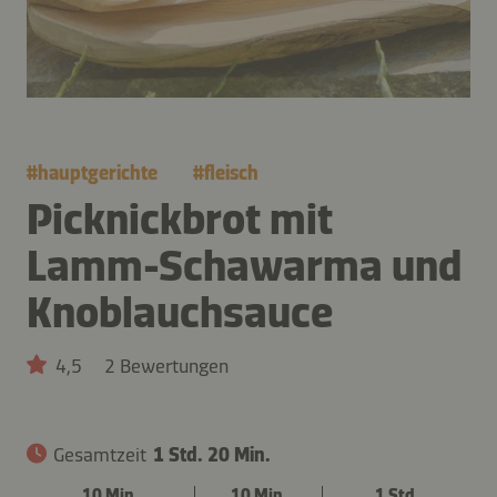
#
hauptgerichte
#
fleisch
Picknickbrot mit
Lamm-Schawarma und
Knoblauchsauce
4,5
2 Bewertungen
Gesamtzeit
1 Std. 20 Min.
10 Min.
10 Min.
1 Std.