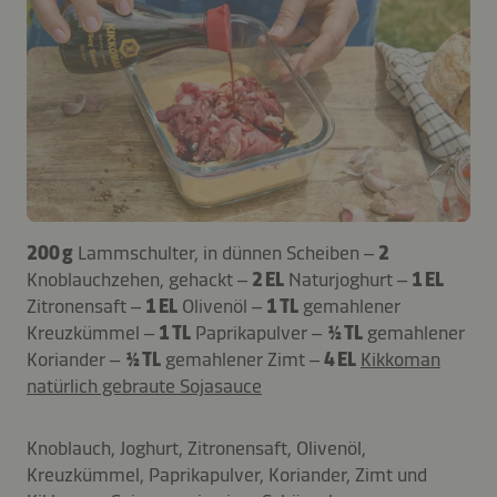
200 g
Lammschulter, in dünnen Scheiben –
2
Knoblauchzehen, gehackt –
2 EL
Naturjoghurt –
1 EL
Zitronensaft –
1 EL
Olivenöl –
1 TL
gemahlener
Kreuzkümmel –
1 TL
Paprikapulver –
½ TL
gemahlener
Koriander –
½ TL
gemahlener Zimt –
4 EL
Kikkoman
natürlich gebraute Sojasauce
Knoblauch, Joghurt, Zitronensaft, Olivenöl,
Kreuzkümmel, Paprikapulver, Koriander, Zimt und