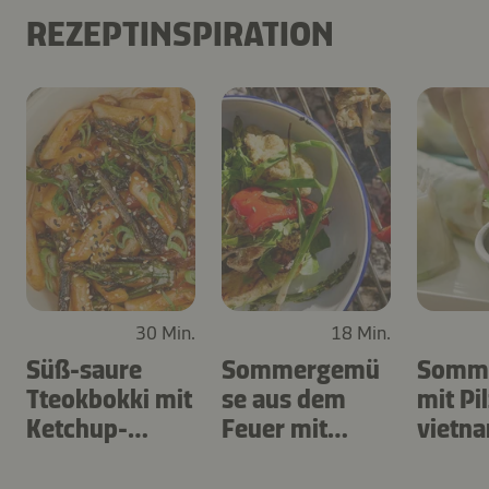
REZEPTINSPIRATION
30 Min.
18 Min.
Süß-saure
Sommergemü
Somme
Tteokbokki mit
se aus dem
mit Pi
Ketchup-
Feuer mit
vietn
Kimchi-Sauce
Bagna Cauda
er Sau