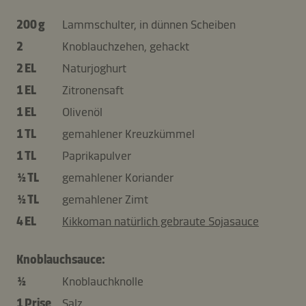
200 g
Lammschulter, in dünnen Scheiben
2
Knoblauchzehen, gehackt
2 EL
Naturjoghurt
1 EL
Zitronensaft
1 EL
Olivenöl
1 TL
gemahlener Kreuzkümmel
1 TL
Paprikapulver
½ TL
gemahlener Koriander
½ TL
gemahlener Zimt
4 EL
Kikkoman natürlich gebraute Sojasauce
Knoblauchsauce:
½
Knoblauchknolle
1 Prise
Salz