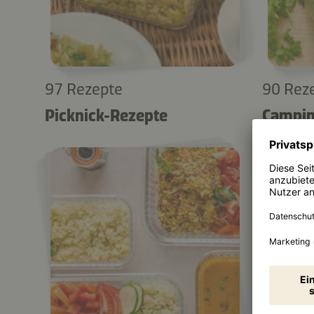
97 Rezepte
90 Rez
Picknick-Rezepte
Campin