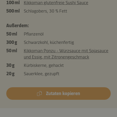
100 ml
Kikkoman glutenfreie Sushi Sauce
500 ml
Schlagobers, 30 % Fett
Außerdem:
50 ml
Pflanzenöl
300 g
Schwarzkohl, küchenfertig
50 ml
Kikkoman Ponzu - Würzsauce mit Sojasauce
und Essig, mit Zitronengeschmack
30 g
Kürbiskerne, gehackt
20 g
Sauerklee, gezupft
Zutaten kopieren