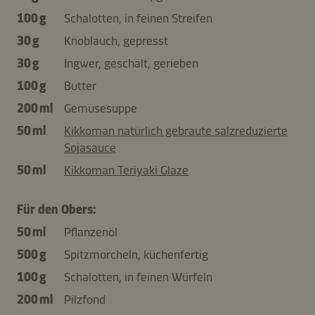
100 g
Schalotten, in feinen Streifen
30 g
Knoblauch, gepresst
30 g
Ingwer, geschält, gerieben
100 g
Butter
200 ml
Gemüsesuppe
50 ml
Kikkoman natürlich gebraute salzreduzierte
Sojasauce
50 ml
Kikkoman Teriyaki Glaze
Für den Obers:
50 ml
Pflanzenöl
500 g
Spitzmorcheln, küchenfertig
100 g
Schalotten, in feinen Würfeln
200 ml
Pilzfond