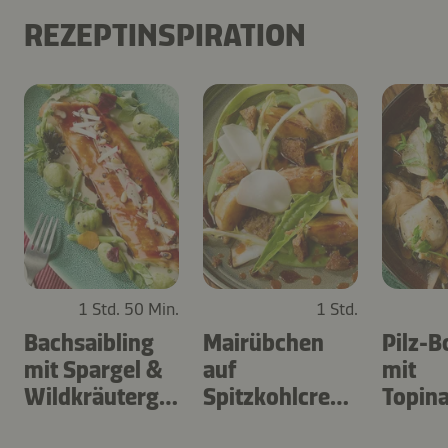
REZEPTINSPIRATION
1 Std. 50 Min.
1 Std.
Bachsaibling
Mairübchen
Pilz-B
mit Spargel &
auf
mit
Wildkräutergn
Spitzkohlcrem
Topin
occhi
e mit
und