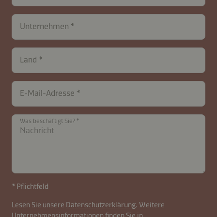
Unternehmen
Land
E-Mail-Adresse
contactAT-
Was beschäftigt Sie?
B2B-
26574-
3fzrDxZuQoJ7PB4GKgdH5aNcCp
* Pflichtfeld
Lesen Sie unsere
Datenschutzerklärung
. Weitere
Unternehmensinformationen finden Sie in