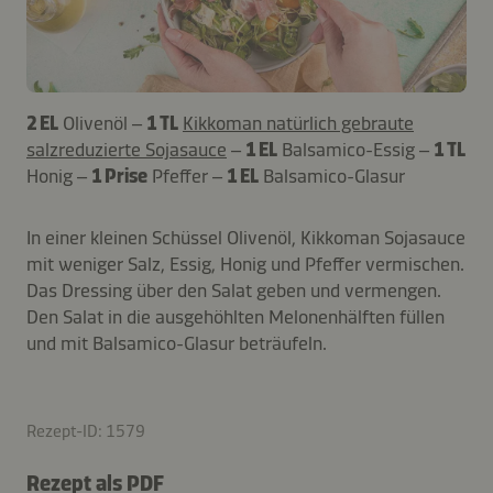
2 EL
Olivenöl –
1 TL
Kikkoman natürlich gebraute
salzreduzierte Sojasauce
–
1 EL
Balsamico-Essig –
1 TL
Honig –
1 Prise
Pfeffer –
1 EL
Balsamico-Glasur
In einer kleinen Schüssel Olivenöl, Kikkoman Sojasauce
mit weniger Salz, Essig, Honig und Pfeffer vermischen.
Das Dressing über den Salat geben und vermengen.
Den Salat in die ausgehöhlten Melonenhälften füllen
und mit Balsamico-Glasur beträufeln.
Rezept-ID: 1579
Rezept als PDF