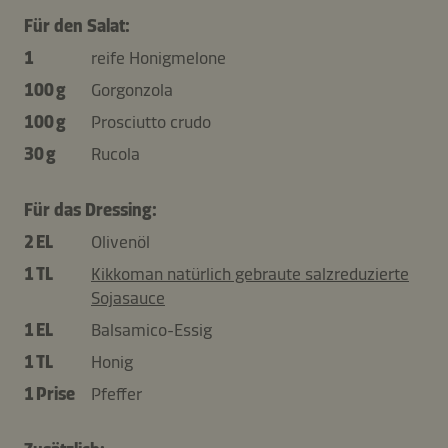
Für den Salat:
1
reife Honigmelone
100 g
Gorgonzola
100 g
Prosciutto crudo
30 g
Rucola
Für das Dressing:
2 EL
Olivenöl
1 TL
Kikkoman natürlich gebraute salzreduzierte
Sojasauce
1 EL
Balsamico-Essig
1 TL
Honig
1 Prise
Pfeffer