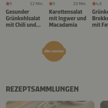
5
12 Min.
5
20 Min.
4,6
Gesunder
Karottensalat
Grünk
Grünkohlsalat
mit Ingwer und
Brokko
mit Chili und
Macadamia
mit Fe
Mandeln
Alles ansehen
REZEPTSAMMLUNGEN