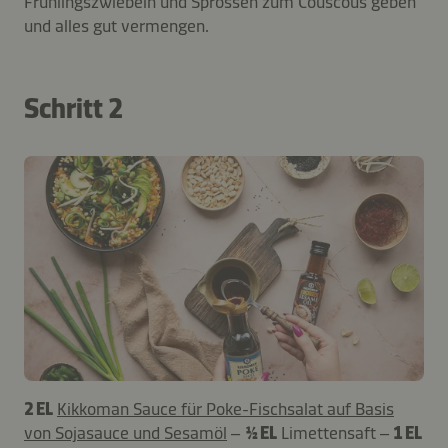
Frühlingszwiebeln und Sprossen zum Couscous geben
und alles gut vermengen.
Schritt 2
2 EL
Kikkoman Sauce für Poke-Fischsalat auf Basis
von Sojasauce und Sesamöl
–
½ EL
Limettensaft –
1 EL