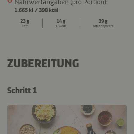
Nährwertangaben (pro Portion):
1.665 kJ
/
398 kcal
23 g
14 g
39 g
Fett
Eiweiß
Kohlenhydrate
ZUBEREITUNG
Schritt 1