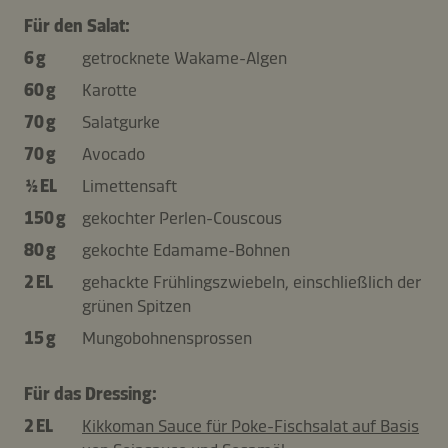
Für den Salat:
6 g
getrocknete Wakame-Algen
60 g
Karotte
70 g
Salatgurke
70 g
Avocado
½ EL
Limettensaft
150 g
gekochter Perlen-Couscous
80 g
gekochte Edamame-Bohnen
2 EL
gehackte Frühlingszwiebeln, einschließlich der
grünen Spitzen
15 g
Mungobohnensprossen
Für das Dressing:
2 EL
Kikkoman Sauce für Poke-Fischsalat auf Basis