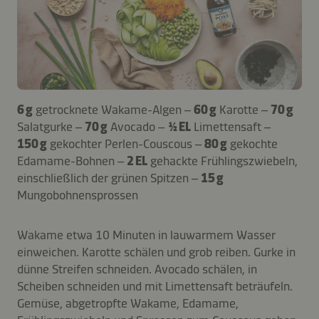
6 g
getrocknete Wakame-Algen –
60 g
Karotte –
70 g
Salatgurke –
70 g
Avocado –
½ EL
Limettensaft –
150 g
gekochter Perlen-Couscous –
80 g
gekochte
Edamame-Bohnen –
2 EL
gehackte Frühlingszwiebeln,
einschließlich der grünen Spitzen –
15 g
Mungobohnensprossen
Wakame etwa 10 Minuten in lauwarmem Wasser
einweichen. Karotte schälen und grob reiben. Gurke in
dünne Streifen schneiden. Avocado schälen, in
Scheiben schneiden und mit Limettensaft beträufeln.
Gemüse, abgetropfte Wakame, Edamame,