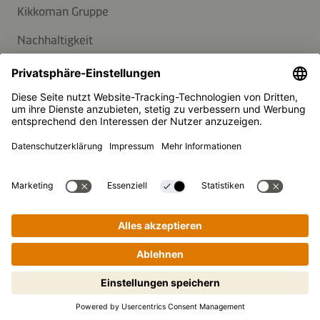
Kikkoman Gruppe
Nachhaltigkeit
KUNDENSERVICE
FAQ
Kontakt
Newsletter
Presse
Kikkoman ist ein eingetragenes Warenzeichen der Kikkoman
Corporation, Japan.
Schritt-für-Schritt-Kochen leicht
© Kikkoman Trading Europe GmbH 2023 – 2026
gemacht! Zum Starten antippen.
Theodorstraße 180, 40472 Düsseldorf, Germany
Eingetragen beim AG Düsseldorf: HRB 35856