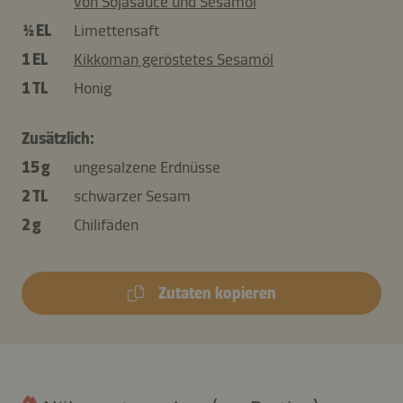
von Sojasauce und Sesamöl
½ EL
Limettensaft
1 EL
Kikkoman geröstetes Sesamöl
1 TL
Honig
Zusätzlich:
15 g
ungesalzene Erdnüsse
2 TL
schwarzer Sesam
2 g
Chilifäden
Zutaten kopieren