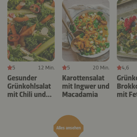
5
12 Min.
5
20 Min.
4,6
Gesunder
Karottensalat
Grünk
Grünkohlsalat
mit Ingwer und
Brokko
mit Chili und
Macadamia
mit Fe
Mandeln
Alles ansehen