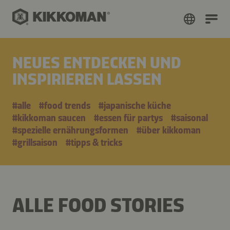
NEUES ENTDECKEN UND
INSPIRIEREN LASSEN
#alle
#food trends
#japanische küche
#kikkoman saucen
#essen für partys
#saisonal
#spezielle ernährungsformen
#über kikkoman
#grillsaison
#tipps & tricks
ALLE FOOD STORIES