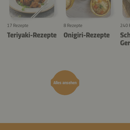
17 Rezepte
8 Rezepte
240 
Teriyaki-Rezepte
Onigiri-Rezepte
Sch
Ger
Alles ansehen