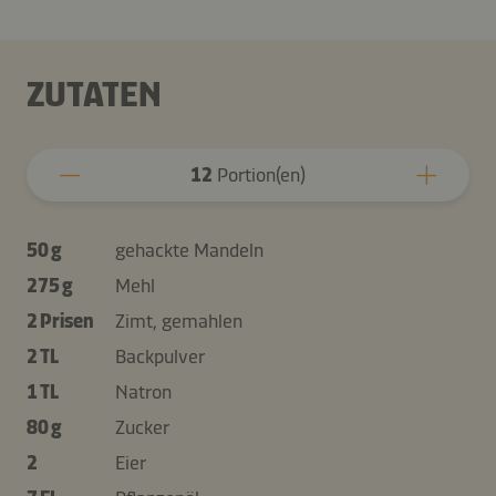
ZUTATEN
12
Portion(en)
50 g
gehackte Mandeln
275 g
Mehl
2 Prisen
Zimt, gemahlen
2 TL
Backpulver
1 TL
Natron
80 g
Zucker
2
Eier