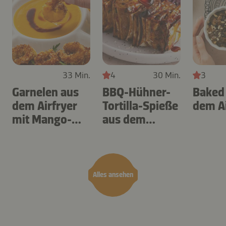
33 Min.
4
30 Min.
3
Garnelen aus
BBQ-Hühner-
Baked
dem Airfryer
Tortilla-Spieße
dem Ai
mit Mango-
aus dem
Teriyaki
Airfryer
Alles ansehen