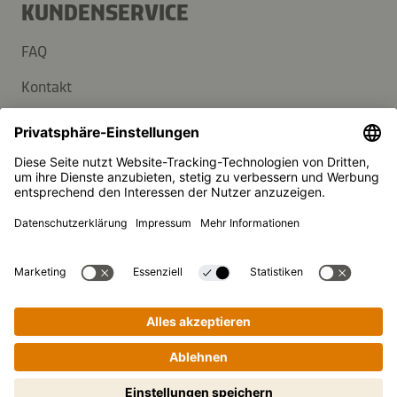
KUNDENSERVICE
FAQ
Kontakt
Newsletter
Presse
Kikkoman ist ein eingetragenes Warenzeichen der Kikkoman
Corporation, Japan.
© Kikkoman Trading Europe GmbH 2023 – 2026
Theodorstraße 180, 40472 Düsseldorf, Germany
Eingetragen beim AG Düsseldorf: HRB 35856
Privatsphäre-Einstellungen
Impressum
Datenschutzerklärung
Schritt-für-Schritt-Kochen leicht
gemacht! Zum Starten antippen.