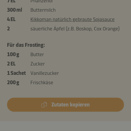
7 EL
Pflanzenöl
300 ml
Buttermilch
4 EL
Kikkoman natürlich gebraute Sojasauce
2
säuerliche Äpfel (z.B. Boskop, Cox Orange)
Für das Frosting:
100 g
Butter
2 EL
Zucker
1 Sachet
Vanillezucker
200 g
Frischkäse
Zutaten kopieren