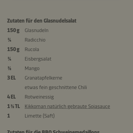
Zutaten für den Glasnudelsalat
150 g
Glasnudeln
¼
Radicchio
150 g
Rucola
¼
Eisbergsalat
½
Mango
3 EL
Granatapfelkerne
etwas fein geschnittene Chili
4 EL
Rotweinessig
1 ½ TL
Kikkoman natürlich gebraute Sojasauce
1
Limette (Saft)
Zutaten für die BBQ Schweinemedaillons