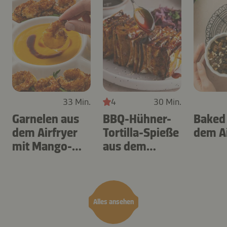
33 Min.
4
30 Min.
Garnelen aus
BBQ-Hühner-
Baked
dem Airfryer
Tortilla-Spieße
dem Ai
mit Mango-
aus dem
Teriyaki
Airfryer
Alles ansehen