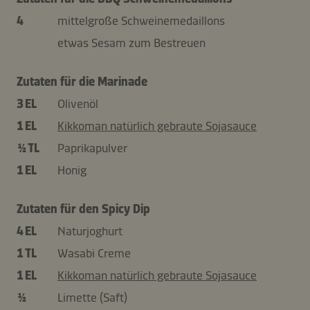
4
mittelgroße Schweinemedaillons
etwas Sesam zum Bestreuen
Zutaten für die Marinade
3 EL
Olivenöl
1 EL
Kikkoman natürlich gebraute Sojasauce
½ TL
Paprikapulver
1 EL
Honig
Zutaten für den Spicy Dip
4 EL
Naturjoghurt
1 TL
Wasabi Creme
1 EL
Kikkoman natürlich gebraute Sojasauce
½
Limette (Saft)