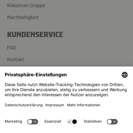
Kikkoman Gruppe
Nachhaltigkeit
KUNDENSERVICE
FAQ
Kontakt
Newsletter
Presse
Kikkoman ist ein eingetragenes Warenzeichen der Kikkoman
Corporation, Japan.
© Kikkoman Trading Europe GmbH 2023 – 2026
Theodorstraße 180, 40472 Düsseldorf, Germany
Eingetragen beim AG Düsseldorf: HRB 35856