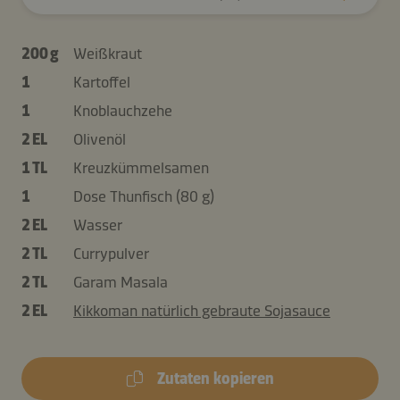
200 g
Weißkraut
1
Kartoffel
1
Knoblauchzehe
2 EL
Olivenöl
1 TL
Kreuzkümmelsamen
1
Dose Thunfisch (80 g)
2 EL
Wasser
2 TL
Currypulver
2 TL
Garam Masala
2 EL
Kikkoman natürlich gebraute Sojasauce
Zutaten kopieren