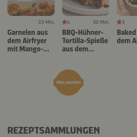
33 Min.
4
30 Min.
3
Garnelen aus
BBQ-Hühner-
Baked
dem Airfryer
Tortilla-Spieße
dem Ai
mit Mango-
aus dem
Teriyaki
Airfryer
Alles ansehen
REZEPTSAMMLUNGEN