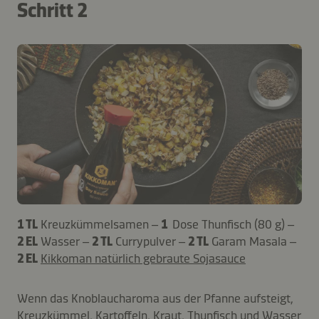
Schritt 2
1 TL
Kreuzkümmelsamen –
1
Dose Thunfisch (80 g) –
2 EL
Wasser –
2 TL
Currypulver –
2 TL
Garam Masala –
2 EL
Kikkoman natürlich gebraute Sojasauce
Wenn das Knoblaucharoma aus der Pfanne aufsteigt,
Kreuzkümmel, Kartoffeln, Kraut, Thunfisch und Wasser