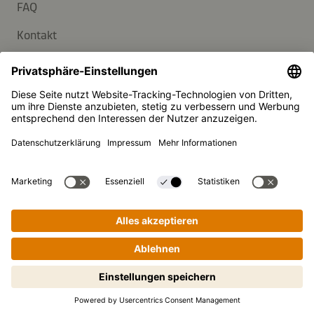
FAQ
Kontakt
Newsletter
Presse
Kikkoman ist ein eingetragenes Warenzeichen der Kikkoman
Corporation, Japan.
© Kikkoman Trading Europe GmbH 2023 – 2026
Theodorstraße 180, 40472 Düsseldorf, Germany
Eingetragen beim AG Düsseldorf: HRB 35856
Privatsphäre-Einstellungen
Impressum
Datenschutzerklärung
Schritt-für-Schritt-Kochen leicht
gemacht! Zum Starten antippen