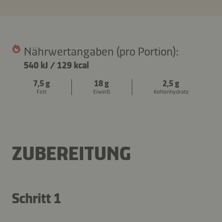
Nährwertangaben (pro Portion):
540 kJ
/
129 kcal
7,5 g
18 g
2,5 g
Fett
Eiweiß
Kohlenhydrate
ZUBEREITUNG
Schritt 1