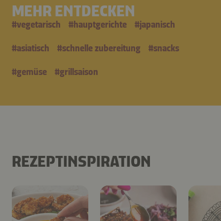
MEHR ENTDECKEN
#
vegetarisch
#
hauptgerichte
#
japanisch
#
asiatisch
#
schnelle zubereitung
#
snacks
#
gemüse
#
grillsaison
REZEPTINSPIRATION