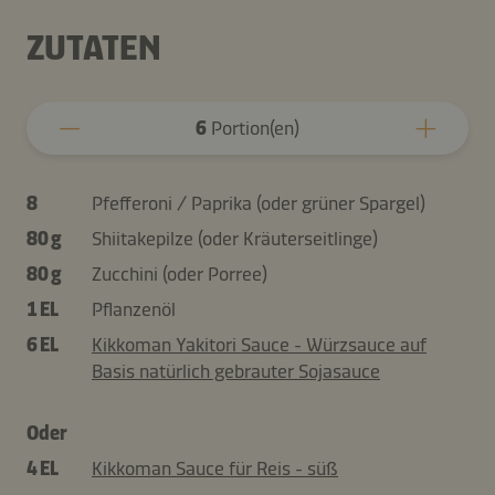
ZUTATEN
6
Portion(en)
8
Pfefferoni / Paprika (oder grüner Spargel)
80 g
Shiitakepilze (oder Kräuterseitlinge)
80 g
Zucchini (oder Porree)
1 EL
Pflanzenöl
6 EL
Kikkoman Yakitori Sauce - Würzsauce auf
Basis natürlich gebrauter Sojasauce
Oder
4 EL
Kikkoman Sauce für Reis - süß