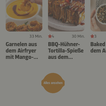
33 Min.
4
30 Min.
3
Garnelen aus
BBQ-Hühner-
Baked
dem Airfryer
Tortilla-Spieße
dem Ai
mit Mango-
aus dem
Teriyaki
Airfryer
Alles ansehen