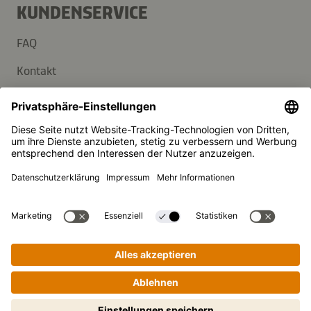
KUNDENSERVICE
FAQ
Kontakt
Newsletter
Presse
Kikkoman ist ein eingetragenes Warenzeichen der Kikkoman
Corporation, Japan.
© Kikkoman Trading Europe GmbH 2023 – 2026
Theodorstraße 180, 40472 Düsseldorf, Germany
Eingetragen beim AG Düsseldorf: HRB 35856
Privatsphäre-Einstellungen
Impressum
Datenschutzerklärung
Schritt-für-Schritt-Kochen leicht