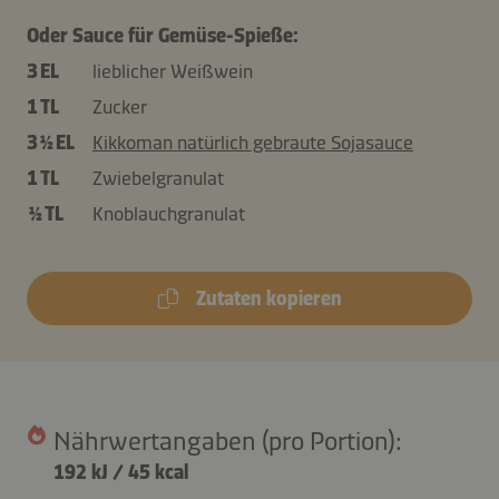
Oder Sauce für Gemüse-Spieße:
3 EL
lieblicher Weißwein
1 TL
Zucker
3 ½ EL
Kikkoman natürlich gebraute Sojasauce
1 TL
Zwiebelgranulat
½ TL
Knoblauchgranulat
Zutaten kopieren
Nährwertangaben (pro Portion):
192 kJ
/
45 kcal