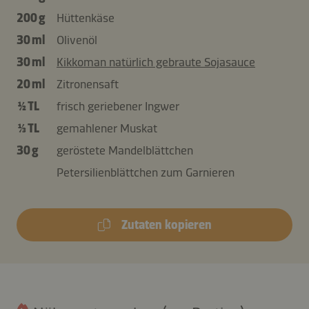
200 g
Hüttenkäse
30 ml
Olivenöl
30 ml
Kikkoman natürlich gebraute Sojasauce
20 ml
Zitronensaft
½ TL
frisch geriebener Ingwer
⅓ TL
gemahlener Muskat
30 g
geröstete Mandelblättchen
Petersilienblättchen zum Garnieren
Zutaten kopieren