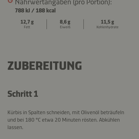
Nährwertangaben (pro Portion):
788 kJ
/
188 kcal
12,7 g
8,6 g
11,5 g
Fett
Eiweiß
Kohlenhydrate
ZUBEREITUNG
Schritt 1
Kürbis in Spalten schneiden, mit Olivenöl beträufeln
und bei 180 °C etwa 20 Minuten rösten. Abkühlen
lassen.