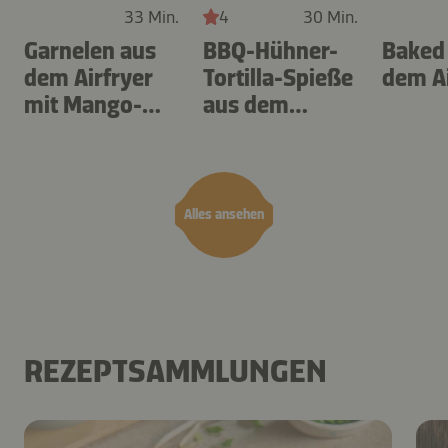
33 Min.
4
30 Min.
Garnelen aus
BBQ-Hühner-
Baked
dem Airfryer
Tortilla-Spieße
dem Ai
mit Mango-
aus dem
Teriyaki
Airfryer
Alles ansehen
REZEPTSAMMLUNGEN