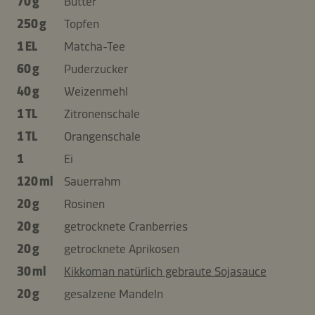
70 g
Butter
250 g
Topfen
1 EL
Matcha-Tee
60 g
Puderzucker
40 g
Weizenmehl
1 TL
Zitronenschale
1 TL
Orangenschale
1
Ei
120 ml
Sauerrahm
20 g
Rosinen
20 g
getrocknete Cranberries
20 g
getrocknete Aprikosen
30 ml
Kikkoman natürlich gebraute Sojasauce
20 g
gesalzene Mandeln