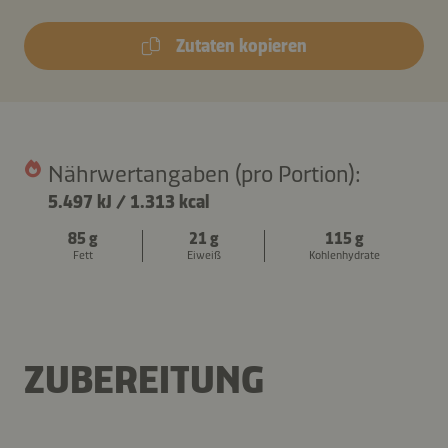
Zutaten kopieren
Nährwertangaben (pro Portion):
5.497 kJ
/
1.313 kcal
85 g
21 g
115 g
Fett
Eiweiß
Kohlenhydrate
ZUBEREITUNG