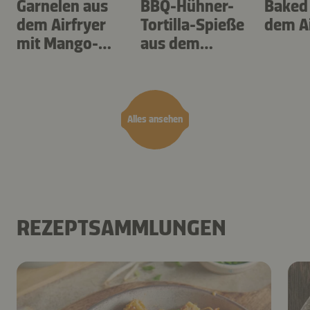
Garnelen aus
BBQ-Hühner-
Baked
dem Airfryer
Tortilla-Spieße
dem Ai
mit Mango-
aus dem
Teriyaki
Airfryer
Alles ansehen
REZEPTSAMMLUNGEN