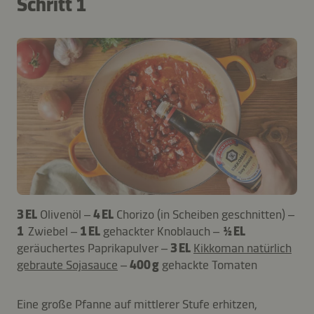
Schritt 1
3 EL
Olivenöl –
4 EL
Chorizo (in Scheiben geschnitten) –
1
Zwiebel –
1 EL
gehackter Knoblauch –
½ EL
geräuchertes Paprikapulver –
3 EL
Kikkoman natürlich
gebraute Sojasauce
–
400 g
gehackte Tomaten
Eine große Pfanne auf mittlerer Stufe erhitzen,