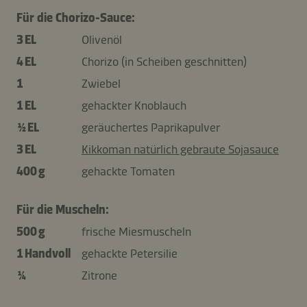
Für die Chorizo-Sauce:
3 EL
Olivenöl
4 EL
Chorizo (in Scheiben geschnitten)
1
Zwiebel
1 EL
gehackter Knoblauch
½ EL
geräuchertes Paprikapulver
3 EL
Kikkoman natürlich gebraute Sojasauce
400 g
gehackte Tomaten
Für die Muscheln:
500 g
frische Miesmuscheln
1 Handvoll
gehackte Petersilie
¼
Zitrone