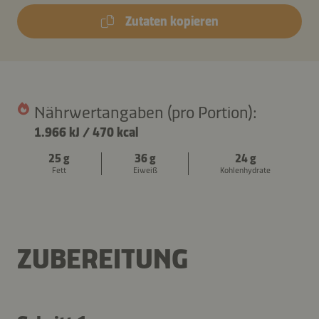
Zutaten kopieren
Nährwertangaben (pro Portion):
1.966 kJ
/
470 kcal
25 g
36 g
24 g
Fett
Eiweiß
Kohlenhydrate
ZUBEREITUNG