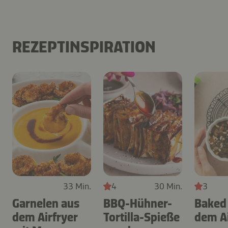
REZEPTINSPIRATION
33 Min.
4
30 Min.
3
Garnelen aus
BBQ-Hühner-
Baked
dem Airfryer
Tortilla-Spieße
dem Ai