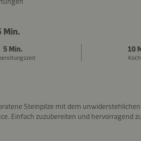
rtungen
 Min.
5 Min.
10 M
bereitungszeit
Koch
ratene Steinpilze mit dem unwiderstehliche
e. Einfach zuzubereiten und hervorragend zu 