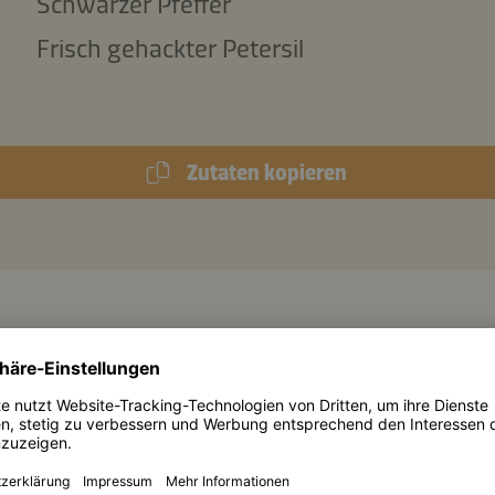
Schwarzer Pfeffer
Frisch gehackter Petersil
Zutaten kopieren
1.132 kJ
/
272 kcal
en (pro Portion):
5,3 g
Eiweiß
Koh