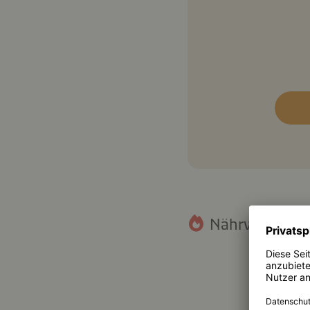
Nährwertangab
25,9 g
Fett