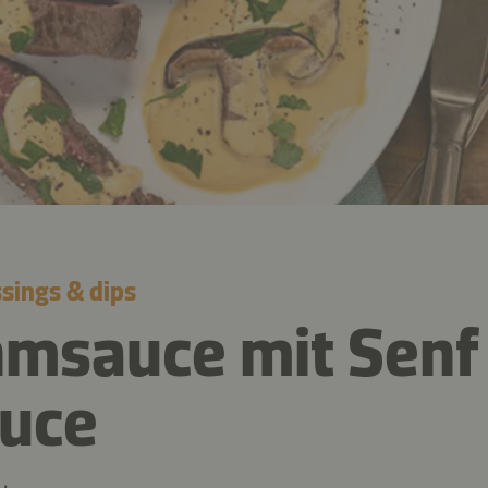
sings & dips
hmsauce mit Senf
auce