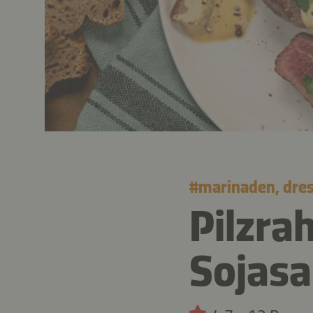
#
marinaden, dres
Pilzra
Sojas