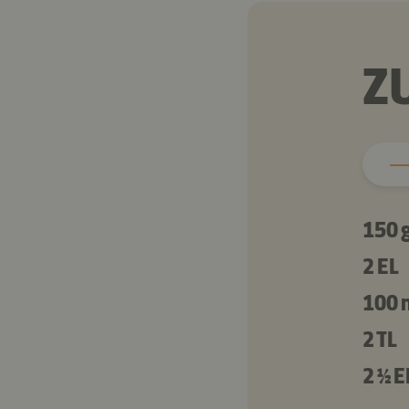
Z
150 
2 EL
100 
2 TL
2 ½ E