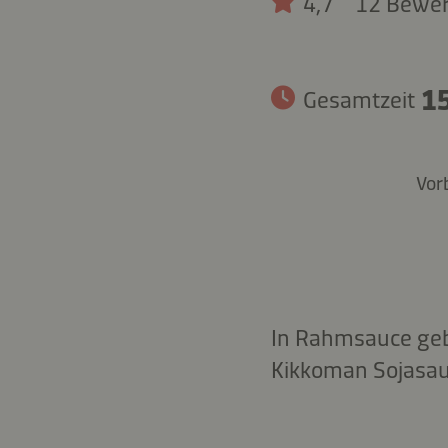
4,7
12 Bewe
15
Gesamtzeit
Vor
In Rahmsauce geb
Kikkoman Sojasauc