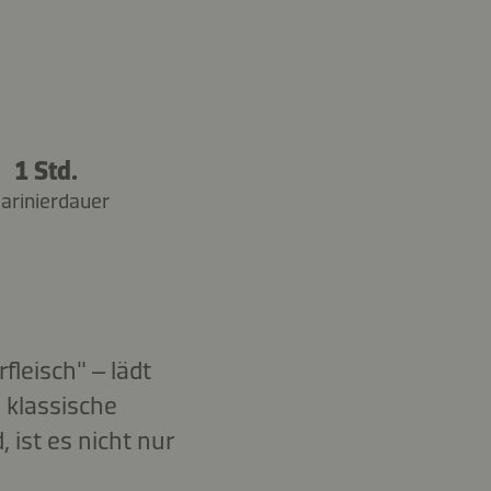
1 Std.
arinierdauer
leisch" – lädt
 klassische
 ist es nicht nur