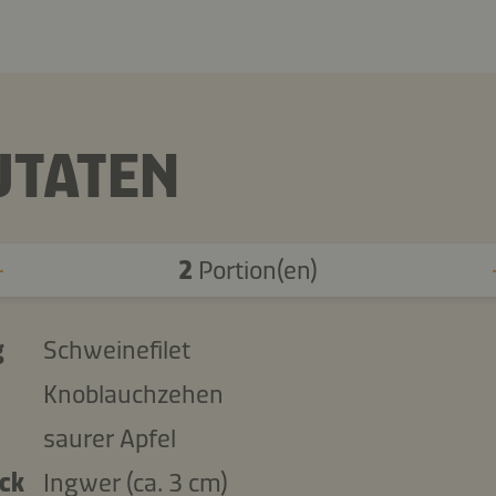
UTATEN
2
Portion(en)
g
Schweinefilet
Knoblauchzehen
saurer Apfel
ück
Ingwer (ca. 3 cm)