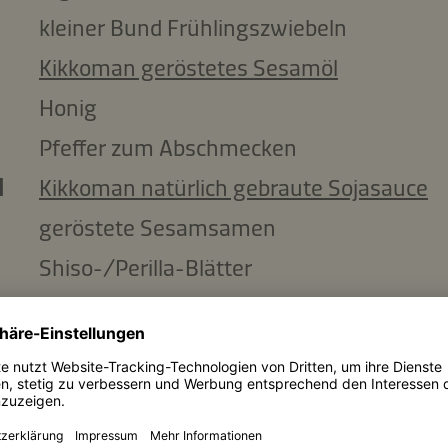
kleiner Bund Frühlingszwiebeln
Kikkoman geröstetes Sesamöl
Honig
Pfeffer zum Abschmecken
l
Kikkoman natürlich gebraute Sojasauce
geröstete Sesamsamen
Shiso-/Perilla-Blätter
Salatblätter
nd
frischer Koriander
Salatgurke