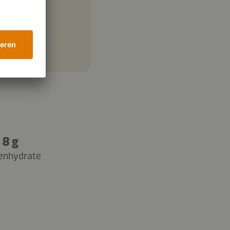
8 g
enhydrate