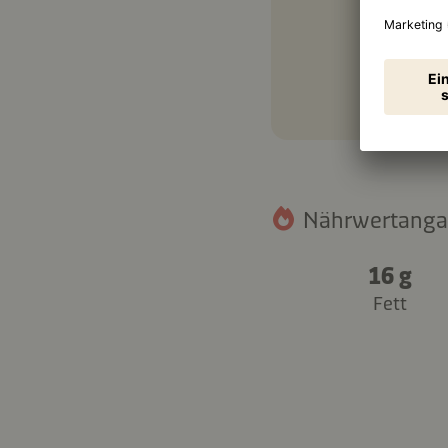
Nährwertangab
16 g
Fett