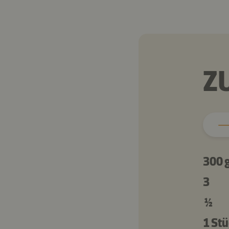
Z
300 
3
½
1 St