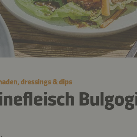
naden, dressings & dips
nefleisch Bulgogi