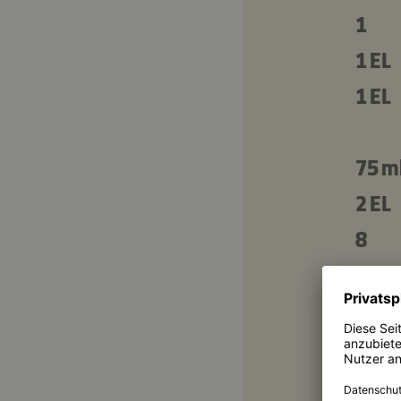
1
1 EL
1 EL
75 m
2 EL
8
8
½ Bu
1