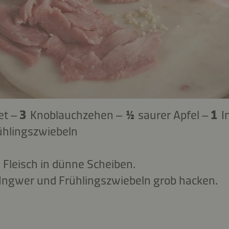
et –
3
Knoblauchzehen –
½
saurer Apfel –
1
I
ühlingszwiebeln
 Fleisch in dünne Scheiben.
 Ingwer und Frühlingszwiebeln grob hacken.