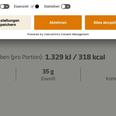
Zutaten kopieren
1.329 kJ
/
318 kcal
en (pro Portion):
35 g
Eiweiß
Kohl