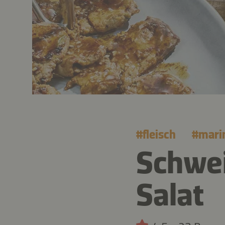
#
fleisch
#
mari
Schwei
Salat