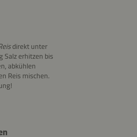
Reis
direkt unter
g Salz erhitzen bis
en, abkühlen
en Reis mischen.
tung!
en