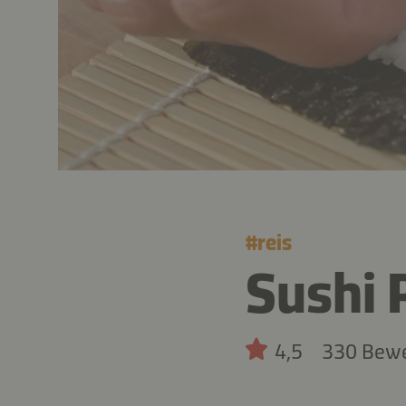
#
reis
Sushi 
4,5
330 Bew