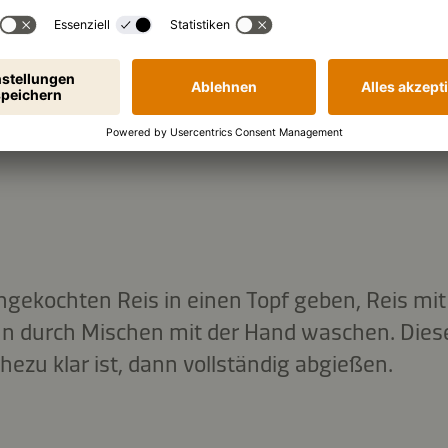
igiri) besteht aus ca. 20 g gekochtem Reis plu
hnet man ca. 18 Stück Sushi, wenn Sushi die
richt somit ca. 350 g gekochtem Reis.
gekochten Reis in einen Topf geben, Reis mit
n durch Mischen mit der Hand waschen. Dies
hezu klar ist, dann vollständig abgießen.