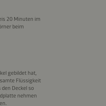
eis 20 Minuten im
Körner beim
el gebildet hat,
esamte Flüssigkeit
 den Deckel so
rdplatte nehmen
en.