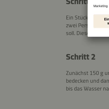
Schritt 1
Ein Stück Sushi (N
zwei Personen rec
soll. Dieses entsp
Schritt 2
Zunächst 150 g un
bedecken und dan
bis das Wasser na