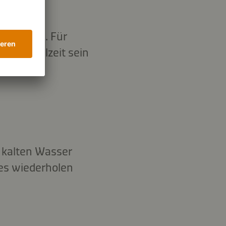
s Auflage. Für
 Hauptmalzeit sein
 kalten Wasser
es wiederholen