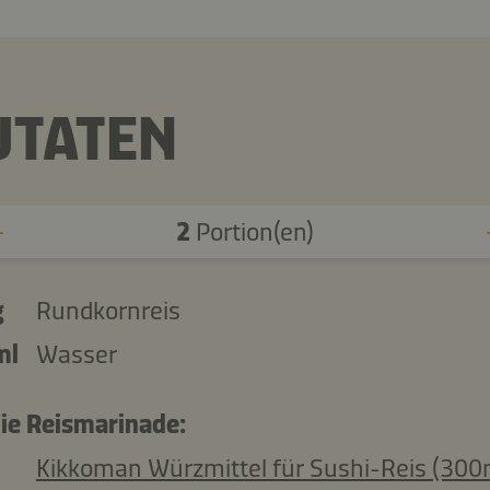
UTATEN
2
Portion(en)
g
Rundkornreis
ml
Wasser
die Reismarinade:
Kikkoman Würzmittel für Sushi-Reis (300