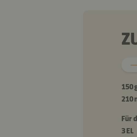
Z
150 
210 
Für 
3 EL