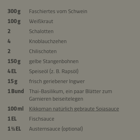
300 g
Faschiertes vom Schwein
100 g
Weißkraut
2
Schalotten
4
Knoblauchzehen
2
Chilischoten
150 g
gelbe Stangenbohnen
4 EL
Speiseöl (z. B. Rapsöl)
15 g
frisch geriebener Ingwer
1 Bund
Thai-Basilikum, ein paar Blätter zum
Garnieren beiseitelegen
100 ml
Kikkoman natürlich gebraute Sojasauce
1 EL
Fischsauce
1 ½ EL
Austernsauce (optional)