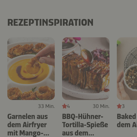
REZEPTINSPIRATION
33 Min.
4
30 Min.
3
Garnelen aus
BBQ-Hühner-
Baked
dem Airfryer
Tortilla-Spieße
dem Ai
mit Mango-
aus dem