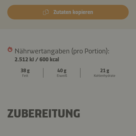
Zutaten kopieren
Nährwertangaben (pro Portion):
2.512 kJ
/
600 kcal
38 g
40 g
21 g
Fett
Eiweiß
Kohlenhydrate
ZUBEREITUNG