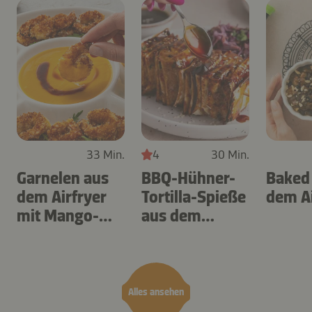
33 Min.
4
30 Min.
Garnelen aus
BBQ-Hühner-
Baked
dem Airfryer
Tortilla-Spieße
dem Ai
mit Mango-
aus dem
Teriyaki
Airfryer
Alles ansehen