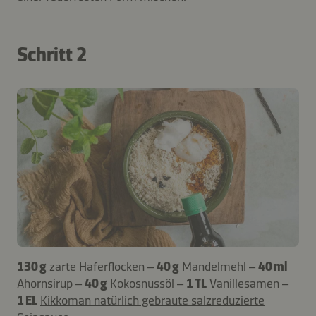
Schritt 2
130 g
zarte Haferflocken –
40 g
Mandelmehl –
40 ml
Ahornsirup –
40 g
Kokosnussöl –
1 TL
Vanillesamen –
1 EL
Kikkoman natürlich gebraute salzreduzierte