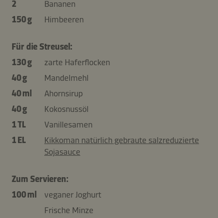
2
Bananen
150 g
Himbeeren
Für die Streusel:
130 g
zarte Haferflocken
40 g
Mandelmehl
40 ml
Ahornsirup
40 g
Kokosnussöl
1 TL
Vanillesamen
1 EL
Kikkoman natürlich gebraute salzreduzierte
Sojasauce
Zum Servieren:
100 ml
veganer Joghurt
Frische Minze