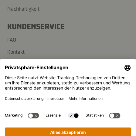
Nachhaltigkeit
KUNDENSERVICE
FAQ
Kontakt
Newsletter
Presse
Kikkoman ist ein eingetragenes Warenzeichen der Kikkoman
Corporation, Japan.
© Kikkoman Trading Europe GmbH 2023 – 2026
Theodorstraße 180, 40472 Düsseldorf, Germany
Eingetragen beim AG Düsseldorf: HRB 35856
Privatsphäre-Einstellungen