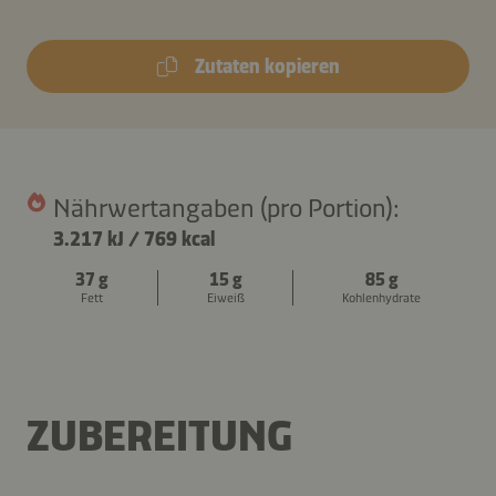
Zutaten kopieren
Nährwertangaben (pro Portion):
3.217 kJ
/
769 kcal
37 g
15 g
85 g
Fett
Eiweiß
Kohlenhydrate
ZUBEREITUNG