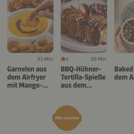
33 Min.
4
30 Min.
Garnelen aus
BBQ-Hühner-
Baked
dem Airfryer
Tortilla-Spieße
dem Ai
mit Mango-
aus dem
Teriyaki
Airfryer
Alles ansehen