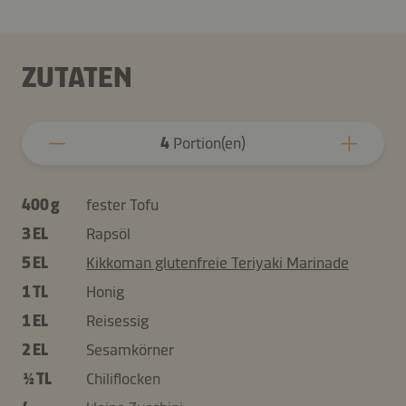
ZUTATEN
4
Portion(en)
400 g
fester Tofu
3 EL
Rapsöl
5 EL
Kikkoman glutenfreie Teriyaki Marinade
1 TL
Honig
1 EL
Reisessig
2 EL
Sesamkörner
½ TL
Chiliflocken