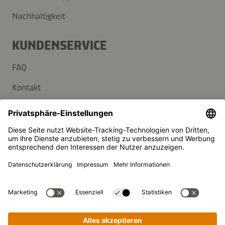
Nachhaltigkeit
KUNDENSERVICE
FAQ
Kontakt
Newsletter
Presse
Kikkoman ist ein eingetragenes Warenzeichen der Kikkoman
Corporation, Japan.
© Kikkoman Trading Europe GmbH 2023 – 2026
Theodorstraße 180, 40472 Düsseldorf, Germany
Eingetragen beim AG Düsseldorf: HRB 35856
Privatsphäre-Einstellungen