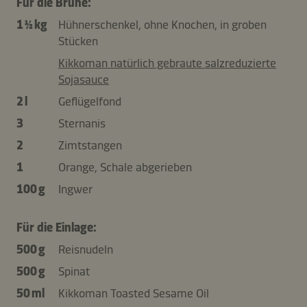
Für die Brühe:
1 ½ kg
Hühnerschenkel, ohne Knochen, in groben
Stücken
Kikkoman natürlich gebraute salzreduzierte
Sojasauce
2 l
Geflügelfond
3
Sternanis
2
Zimtstangen
1
Orange, Schale abgerieben
100 g
Ingwer
Für die Einlage:
500 g
Reisnudeln
500 g
Spinat
50 ml
Kikkoman Toasted Sesame Oil