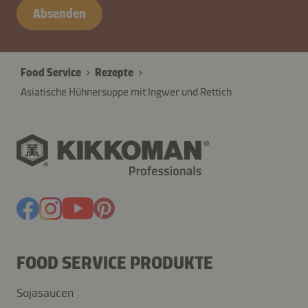
B2B-
Absenden
26574-
j4z7ZNasviLGMqkVUThgXQw
Food Service
Rezepte
Asiatische Hühnersuppe mit Ingwer und Rettich
FOOD SERVICE PRODUKTE
Sojasaucen