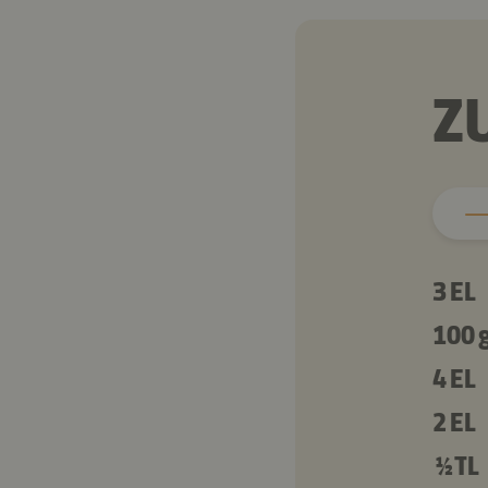
Z
3 EL
100 
4 EL
2 EL
½ TL