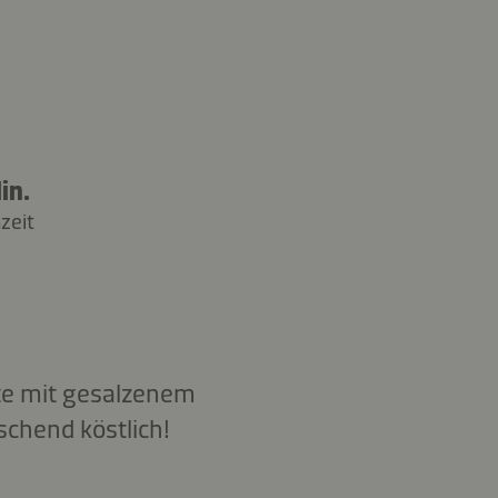
in.
zeit
nte mit gesalzenem
chend köstlich!