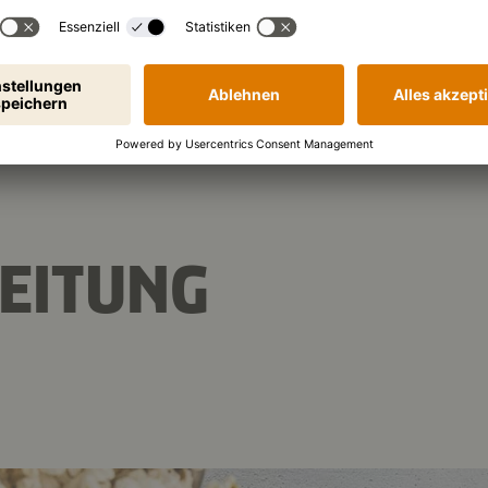
2.845 kJ
/
680 kcal
en (pro Portion):
8,6 g
Eiweiß
Koh
EITUNG