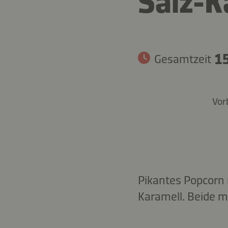
Salz-K
15
Gesamtzeit
Vor
Pikantes Popcorn 
Karamell. Beide m