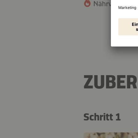
Nährwertangab
25,7 g
Fett
ZUBER
Schritt 1