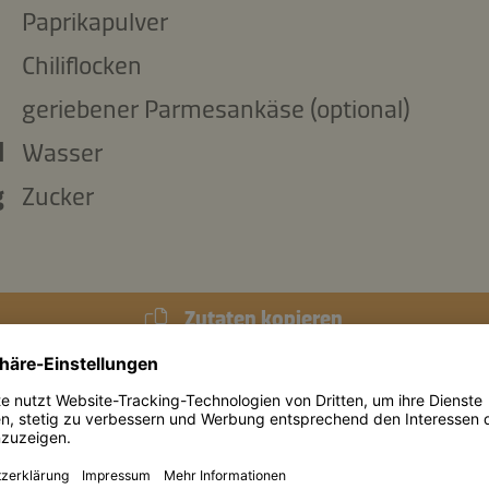
Paprikapulver
Chiliflocken
geriebener Parmesankäse (optional)
l
Wasser
g
Zucker
Zutaten kopieren