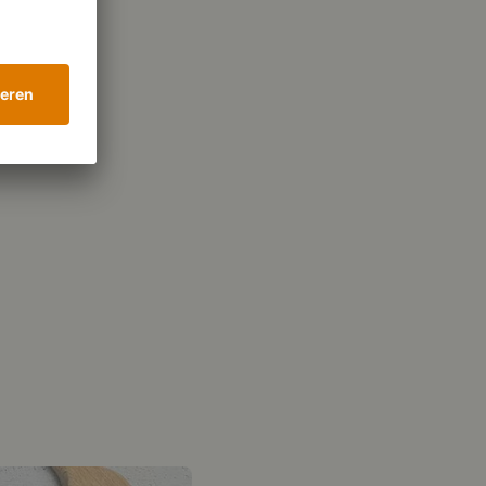
105 g
lenhydrate