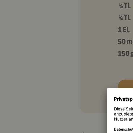
½ TL
¼ TL
1 EL
50 m
150 