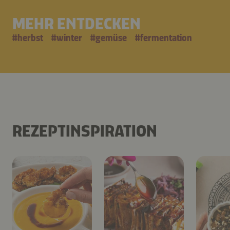
MEHR ENTDECKEN
#
herbst
#
winter
#
gemüse
#
fermentation
REZEPTINSPIRATION