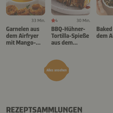
33 Min.
4
30 Min.
Garnelen aus
BBQ-Hühner-
Baked
dem Airfryer
Tortilla-Spieße
dem Ai
mit Mango-
aus dem
Teriyaki
Airfryer
Alles ansehen
REZEPTSAMMLUNGEN