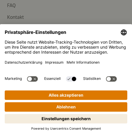
FAQ
Kontakt
Newsletter
Presse
Kikkoman ist ein eingetragenes Warenzeichen der Kikkoman
Corporation, Japan.
© Kikkoman Trading Europe GmbH 2023 – 2026
Theodorstraße 180, 40472 Düsseldorf, Germany
Eingetragen beim AG Düsseldorf: HRB 35856
Privatsphäre-Einstellungen
Impressum
Datenschutzerklärung
Schritt-für-Schritt-Kochen leicht
gemacht! Zum Starten antippen.