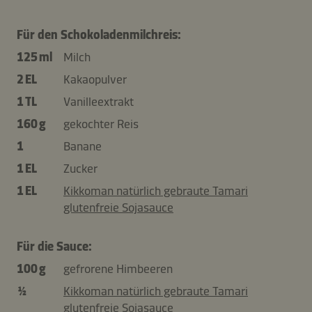
Für den Schokoladenmilchreis:
125 ml
Milch
2 EL
Kakaopulver
1 TL
Vanilleextrakt
160 g
gekochter Reis
1
Banane
1 EL
Zucker
1 EL
Kikkoman natürlich gebraute Tamari
glutenfreie Sojasauce
Für die Sauce:
100 g
gefrorene Himbeeren
½
Kikkoman natürlich gebraute Tamari
glutenfreie Sojasauce