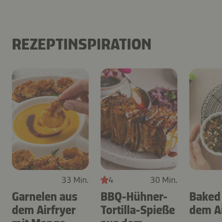
REZEPTINSPIRATION
33 Min.
4
30 Min.
Garnelen aus
BBQ-Hühner-
Baked
dem Airfryer
Tortilla-Spieße
dem Ai