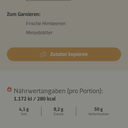
Zum Garnieren:
Frische Himbeeren
Minzeblätter
Zutaten kopieren
Nährwertangaben (pro Portion):
1.172 kJ
/
280 kcal
4,1 g
8,2 g
50 g
Fett
Eiweiß
Kohlenhydrate