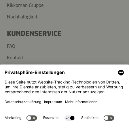
Kikkoman Gruppe
Nachhaltigkeit
KUNDENSERVICE
FAQ
Kontakt
Newsletter
Presse
Kikkoman ist ein eingetragenes Warenzeichen der Kikkoman
Corporation, Japan.
© Kikkoman Trading Europe GmbH 2023 – 2026
Theodorstraße 180, 40472 Düsseldorf, Germany
Eingetragen beim AG Düsseldorf: HRB 35856