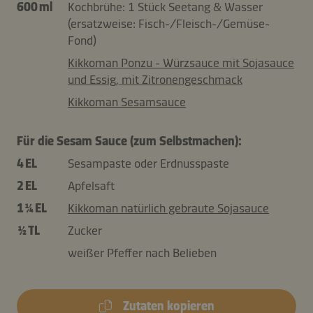
600 ml
Kochbrühe: 1 Stück Seetang & Wasser
(ersatzweise: Fisch-/Fleisch-/Gemüse-
Fond)
Kikkoman Ponzu - Würzsauce mit Sojasauce
und Essig, mit Zitronengeschmack
Kikkoman Sesamsauce
Für die Sesam Sauce (zum Selbstmachen):
4 EL
Sesampaste oder Erdnusspaste
2 EL
Apfelsaft
1 ¼ EL
Kikkoman natürlich gebraute Sojasauce
½ TL
Zucker
weißer Pfeffer nach Belieben
Zutaten kopieren