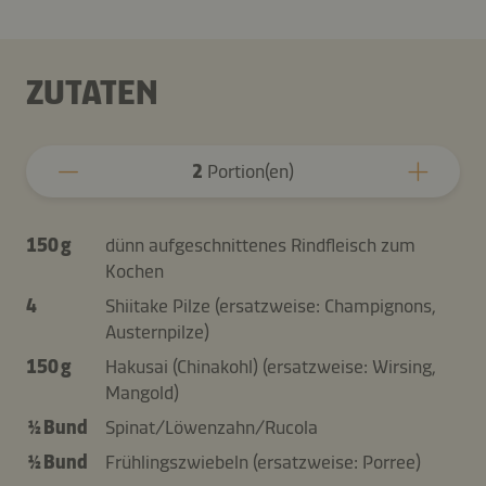
ZUTATEN
2
Portion(en)
150 g
dünn aufgeschnittenes Rindfleisch zum
Kochen
4
Shiitake Pilze (ersatzweise: Champignons,
Austernpilze)
150 g
Hakusai (Chinakohl) (ersatzweise: Wirsing,
Mangold)
½ Bund
Spinat/Löwenzahn/Rucola
½ Bund
Frühlingszwiebeln (ersatzweise: Porree)