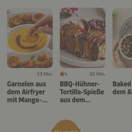
33 Min.
4
30 Min.
Garnelen aus
BBQ-Hühner-
Baked
dem Airfryer
Tortilla-Spieße
dem Ai
mit Mango-
aus dem
Teriyaki
Airfryer