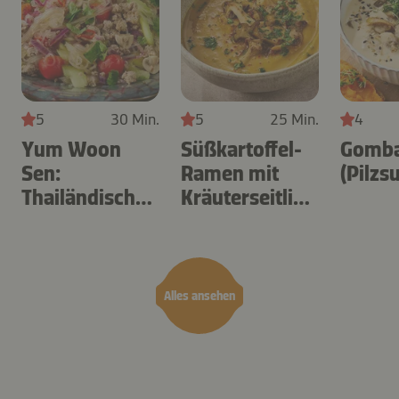
5
30 Min.
5
25 Min.
4
Yum Woon
Süßkartoffel-
Gomba
Sen:
Ramen mit
(Pilzs
Thailändischer
Kräuterseitling
Glasnudelsalat
en
Alles ansehen