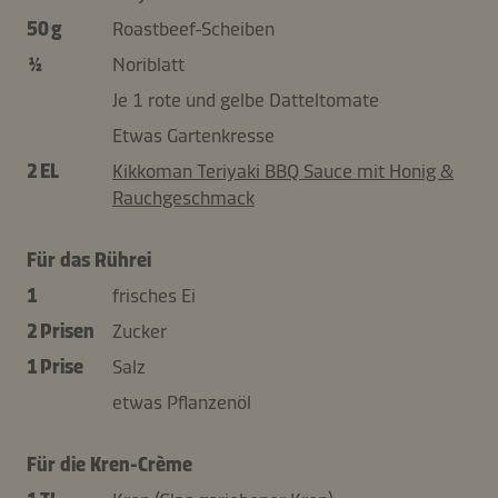
50 g
Roastbeef-Scheiben
½
Noriblatt
Je 1 rote und gelbe Datteltomate
Etwas Gartenkresse
2 EL
Kikkoman Teriyaki BBQ Sauce mit Honig &
Rauchgeschmack
Für das Rührei
1
frisches Ei
2 Prisen
Zucker
1 Prise
Salz
etwas Pflanzenöl
Für die Kren-Crème