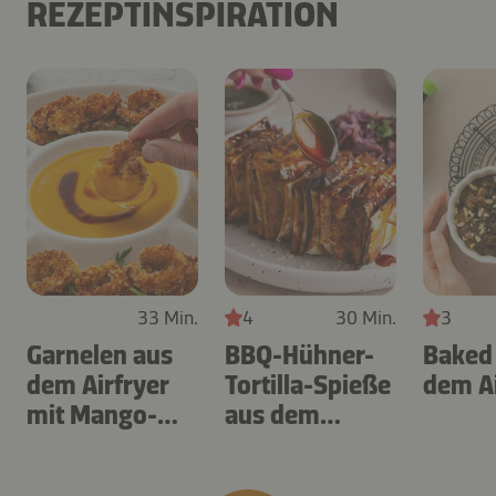
REZEPTINSPIRATION
33 Min.
4
30 Min.
3
Garnelen aus
BBQ-Hühner-
Baked
dem Airfryer
Tortilla-Spieße
dem Ai
mit Mango-
aus dem
Teriyaki
Airfryer