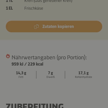
1 TL
Kren (Glas geriebener Kren)
1 EL
Frischkäse
Zutaten kopieren
Nährwertangaben (pro Portion):
959 kJ
/
229 kcal
14,3 g
7 g
17,1 g
Fett
Eiweiß
Kohlenhydrate
ZUBEREITUNG