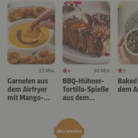
33 Min.
4
30 Min.
3
Garnelen aus
BBQ-Hühner-
Baked
dem Airfryer
Tortilla-Spieße
dem Ai
mit Mango-
aus dem
Teriyaki
Airfryer
Alles ansehen