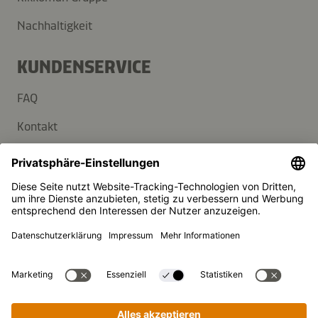
Nachhaltigkeit
KUNDENSERVICE
FAQ
Kontakt
Newsletter
Presse
Kikkoman ist ein eingetragenes Warenzeichen der Kikkoman
Corporation, Japan.
© Kikkoman Trading Europe GmbH 2023 – 2026
Theodorstraße 180, 40472 Düsseldorf, Germany
Eingetragen beim AG Düsseldorf: HRB 35856
Privatsphäre-Einstellungen