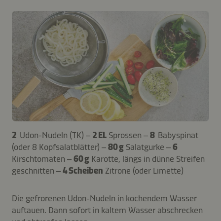
2
Udon-Nudeln (TK) –
2 EL
Sprossen –
8
Babyspinat
(oder 8 Kopfsalatblätter) –
80 g
Salatgurke –
6
Kirschtomaten –
60 g
Karotte, längs in dünne Streifen
geschnitten –
4 Scheiben
Zitrone (oder Limette)
Die gefrorenen Udon-Nudeln in kochendem Wasser
auftauen. Dann sofort in kaltem Wasser abschrecken