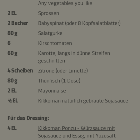
Any vegetables you like
2 EL
Sprossen
2 Becher
Babyspinat (oder 8 Kopfsalatblätter)
80 g
Salatgurke
6
Kirschtomaten
60 g
Karotte, längs in dünne Streifen
geschnitten
4 Scheiben
Zitrone (oder Limette)
80 g
Thunfisch (1 Dose)
2 EL
Mayonnaise
½ EL
Kikkoman natürlich gebraute Sojasauce
Für das Dressing:
4 EL
Kikkoman Ponzu - Würzsauce mit
Sojasauce und Essig, mit Yuzusaft