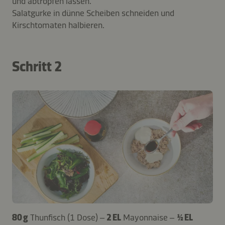
und abtropfen lassen.
Salatgurke in dünne Scheiben schneiden und
Kirschtomaten halbieren.
Schritt 2
80 g
Thunfisch (1 Dose) –
2 EL
Mayonnaise –
½ EL