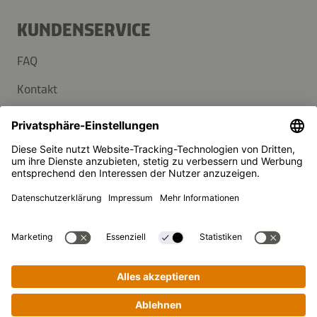
KUNDENSERVICE
FAQ
Kontakt
Newsletter
Presse
Kikkoman ist ein eingetragenes Warenzeichen der Kikkoman
Corporation, Japan.
© Kikkoman Trading Europe GmbH 2023 – 2026
Theodorstraße 180, 40472 Düsseldorf, Germany
Eingetragen beim AG Düsseldorf: HRB 35856
Privatsphäre-Einstellungen
Impressum
Datenschutzerklärung