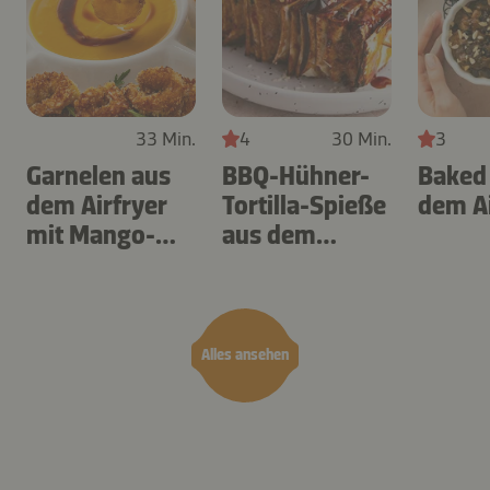
33 Min.
4
30 Min.
3
Garnelen aus
BBQ-Hühner-
Baked
dem Airfryer
Tortilla-Spieße
dem Ai
mit Mango-
aus dem
Teriyaki
Airfryer
Alles ansehen