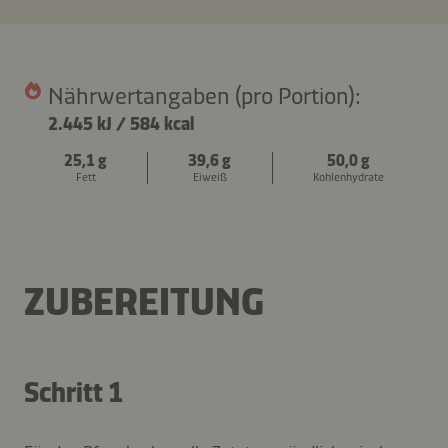
Nährwertangaben (pro Portion):
2.445 kJ
/
584 kcal
25,1 g
39,6 g
50,0 g
Fett
Eiweiß
Kohlenhydrate
ZUBEREITUNG
Schritt 1