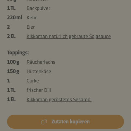
1 TL
Backpulver
220 ml
Kefir
2
Eier
2 EL
Kikkoman natürlich gebraute Sojasauce
Toppings:
100 g
Räucherlachs
150 g
Hüttenkäse
1
Gurke
1 TL
frischer Dill
1 EL
Kikkoman geröstetes Sesamöl
Zutaten kopieren