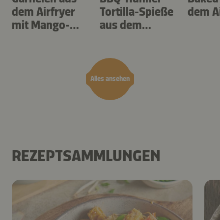
dem Airfryer
Tortilla-Spieße
dem Ai
mit Mango-
aus dem
Teriyaki
Airfryer
Alles ansehen
REZEPTSAMMLUNGEN