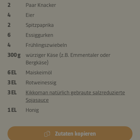
2
Paar Knacker
4
Eier
2
Spitzpaprika
6
Essiggurken
4
Frühlingszwiebeln
300 g
würziger Käse (z.B. Emmentaler oder
Bergkäse)
6 EL
Maiskeimöl
3 EL
Rotweinessig
3 EL
Kikkoman natürlich gebraute salzreduzierte
Sojasauce
1 EL
Honig
Zutaten kopieren