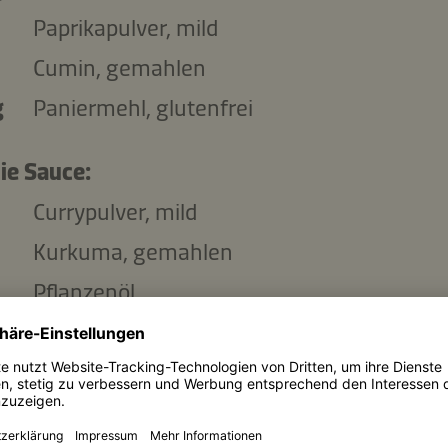
Paprikapulver, mild
Cumin, gemahlen
g
Paniermehl, glutenfrei
ie Sauce:
Currypulver, mild
Kurkuma, gemahlen
Pflanzenöl
ml
Kokosmilch
ml
Kikkoman Ponzu - Würzsauce mit Sojasau
und Essig, mit Zitronengeschmack
Speisestärke