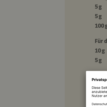
5 g
5 g
100 
Für d
10 g
5 g
500 
100 
5 g