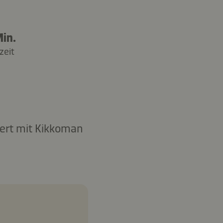
in.
zeit
nert mit Kikkoman