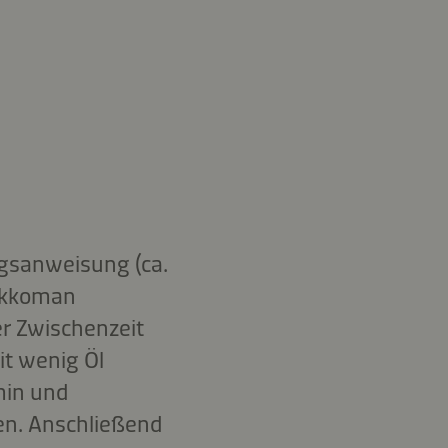
ngsanweisung (ca.
Kikkoman
r Zwischenzeit
it wenig Öl
min und
en. Anschließend