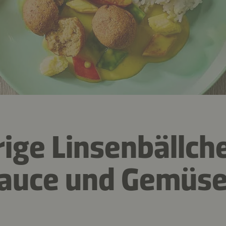
ige Linsenbällch
sauce und Gemüs