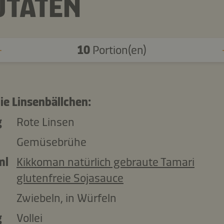
UTATEN
10
Portion(en)
ie Linsenbällchen:
g
Rote Linsen
Gemüsebrühe
ml
Kikkoman natürlich gebraute Tamari
glutenfreie Sojasauce
Zwiebeln, in Würfeln
g
Vollei