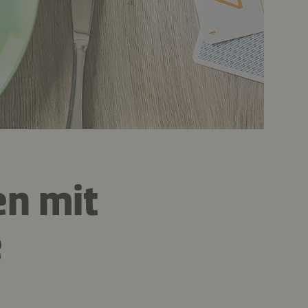
en mit
e