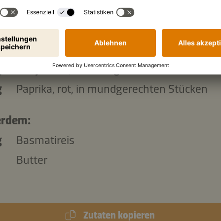
das Gemüse:
g
Zuckerschoten, in mundgerechten Stücke
g
Baby-Mais, in mundgerechten Stücken
g
Paprika, rot, in mundgerechten Stücken
rdem:
g
Basmatireis
Butter
Zutaten kopieren