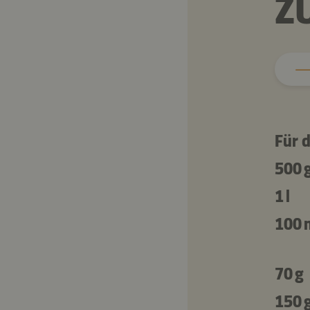
Z
Für d
500 
1 l
100 
70 g
150 