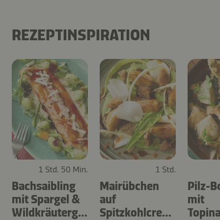
REZEPTINSPIRATION
1 Std. 50 Min.
1 Std.
Bachsaibling
Mairübchen
Pilz-B
mit Spargel &
auf
mit
Wildkräutergn
Spitzkohlcrem
Topin