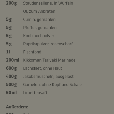
200 g
Staudensellerie, in Würfeln
Öl, zum Anbraten
5 g
Cumin, gemahlen
5 g
Pfeffer, gemahlen
5 g
Knoblauchpulver
5 g
Paprikapulver, rosenscharf
1 l
Fischfond
200 ml
Kikkoman Teriyaki Marinade
600 g
Lachsfilet, ohne Haut
400 g
Jakobsmuscheln, ausgelöst
500 g
Garnelen, ohne Kopf und Schale
50 ml
Limettensaft
Außerdem: