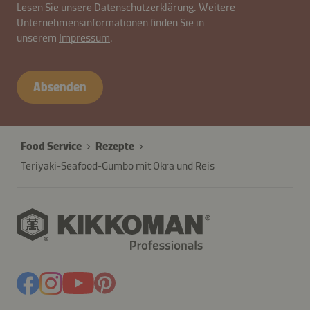
contactAT-
Lesen Sie unsere
Datenschutzerklärung
. Weitere
Unternehmensinformationen finden Sie in
B2B-
unserem
Impressum
.
26574-
lTR5YmgVaOtNx
Absenden
Food Service
Rezepte
Teriyaki-Seafood-Gumbo mit Okra und Reis