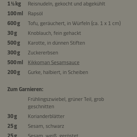
1 ½ kg
Reisnudeln, gekocht und abgekühlt
100 ml
Rapsöl
600 g
Tofu, geräuchert, in Würfeln (ca. 1 x 1 cm)
30 g
Knoblauch, fein gehackt
500 g
Karotte, in dünnen Stiften
300 g
Zuckererbsen
500 ml
Kikkoman Sesamsauce
200 g
Gurke, halbiert, in Scheiben
Zum Garnieren:
Frühlingszwiebel, grüner Teil, grob
geschnitten
30 g
Korianderblätter
25 g
Sesam, schwarz
25 g
Sesam, weiß, geröstet