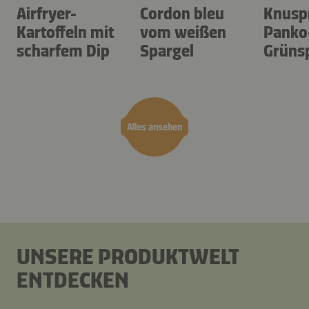
Airfryer-
Cordon bleu
Knusp
Kartoffeln mit
vom weißen
Panko
scharfem Dip
Spargel
Grüns
emes
Alles ansehen
UNSERE PRODUKTWELT
ENTDECKEN