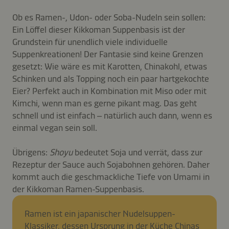
Ob es Ramen-, Udon- oder Soba-Nudeln sein sollen:
Ein Löffel dieser Kikkoman Suppenbasis ist der
Grundstein für unendlich viele individuelle
Suppenkreationen! Der Fantasie sind keine Grenzen
gesetzt: Wie wäre es mit Karotten, Chinakohl, etwas
Schinken und als Topping noch ein paar hartgekochte
Eier? Perfekt auch in Kombination mit Miso oder mit
Kimchi, wenn man es gerne pikant mag. Das geht
schnell und ist einfach – natürlich auch dann, wenn es
einmal vegan sein soll.
Übrigens:
Shoyu
bedeutet Soja und verrät, dass zur
Rezeptur der Sauce auch Sojabohnen gehören. Daher
kommt auch die geschmackliche Tiefe von Umami in
der Kikkoman Ramen-Suppenbasis.
Ramen ist ein japanischer Nudelsuppen-
Klassiker, dessen Ursprung in der Küche Chinas