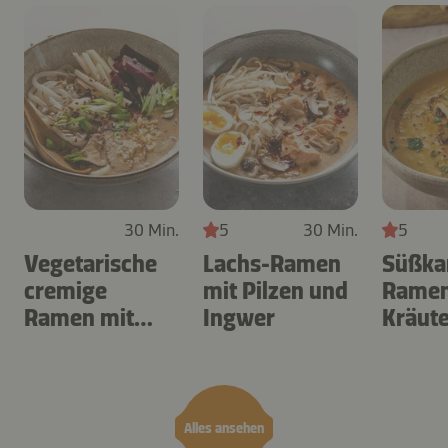
30 Min.
5
30 Min.
5
Vegetarische
Lachs-Ramen
Süßkar
cremige
mit Pilzen und
Ramen
Ramen mit
Ingwer
Kräute
Birne
en
Alles ansehen