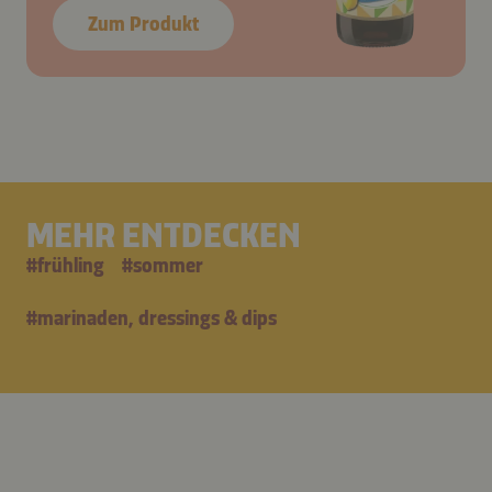
Zum Produkt
MEHR ENTDECKEN
#
frühling
#
sommer
#
marinaden, dressings & dips