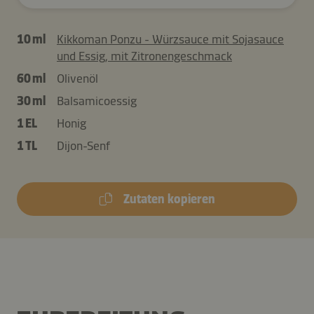
10 ml
Kikkoman Ponzu - Würzsauce mit Sojasauce
und Essig, mit Zitronengeschmack
60 ml
Olivenöl
30 ml
Balsamicoessig
1 EL
Honig
1 TL
Dijon-Senf
Zutaten kopieren