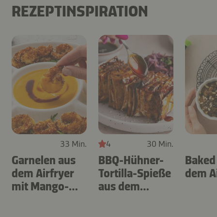
REZEPTINSPIRATION
33 Min.
4
30 Min.
Garnelen aus
BBQ-Hühner-
Baked
dem Airfryer
Tortilla-Spieße
dem Ai
mit Mango-
aus dem
Teriyaki
Airfryer