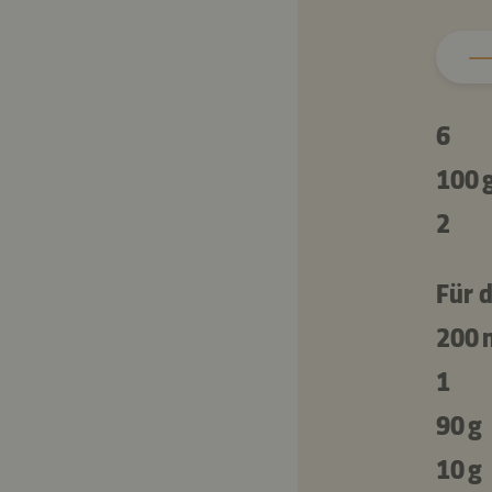
6
100 
2
Für d
200 
1
90 g
10 g