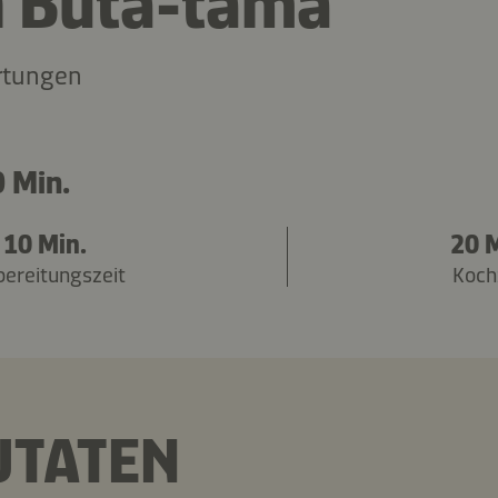
h Buta-tama
rtungen
 Min.
10 Min.
20 M
bereitungszeit
Koch
UTATEN