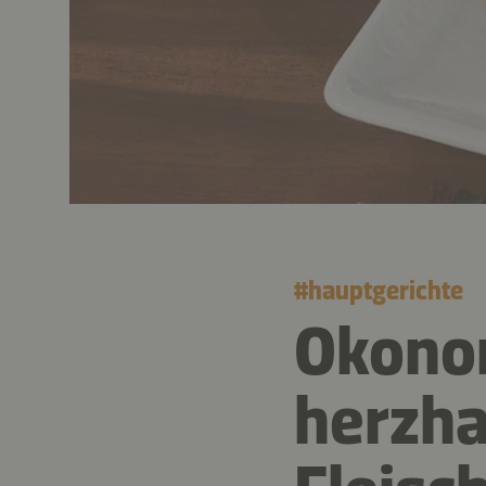
#
hauptgerichte
Okonom
herzha