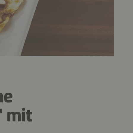
he
' mit