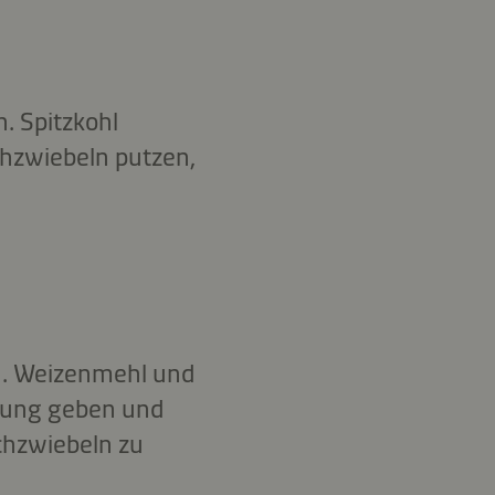
. Spitzkohl
chzwiebeln putzen,
en. Weizenmehl und
chung geben und
chzwiebeln zu