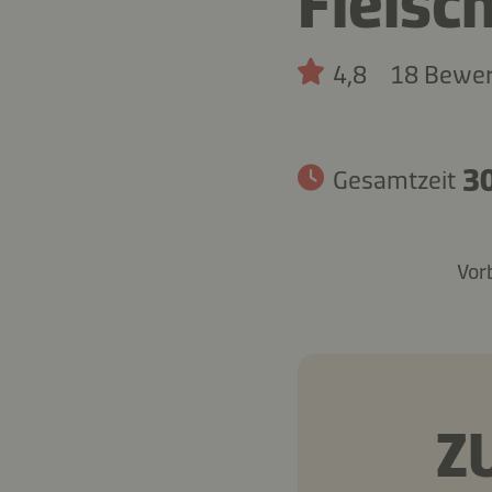
Fleisc
4,8
18 Bewe
30
Gesamtzeit
Vor
Z