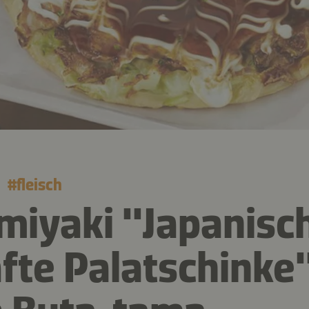
#
fleisch
iyaki ''Japanisc
fte Palatschinke'