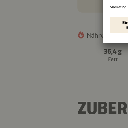
Nährwertangab
36,4 g
Fett
ZUBER