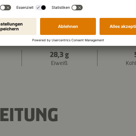
2.826 kJ
/
674 kcal
en (pro Portion):
28,3 g
Eiweiß
Koh
EITUNG