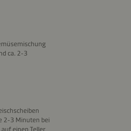
g-Gemüsemischung
nd ca. 2-3
leischscheiben
e 2-3 Minuten bei
 auf einen Teller