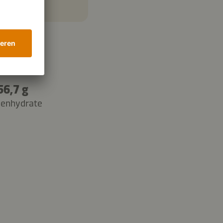
56,7 g
lenhydrate