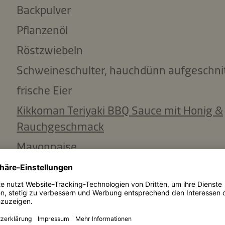
Backpulver
Pflanzenöl
Röstzwiebeln
Schweineschulter, hauchdünn aufgeschni
frische Eier
Kikkoman Teriyaki BBQ Sauce mit Honig &
Rauchgeschmack
Mayonnaise
Zutaten kopieren