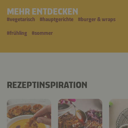
MEHR ENTDECKEN
#
vegetarisch
#
hauptgerichte
#
burger & wraps
#
frühling
#
sommer
REZEPTINSPIRATION