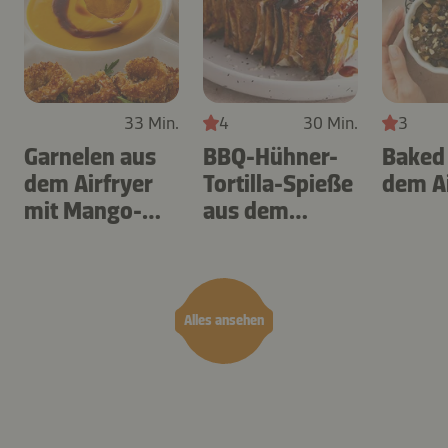
33 Min.
4
30 Min.
3
Garnelen aus
BBQ-Hühner-
Baked
dem Airfryer
Tortilla-Spieße
dem Ai
mit Mango-
aus dem
Teriyaki
Airfryer
Alles ansehen