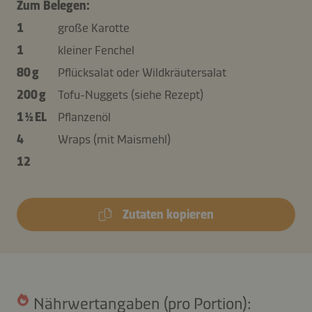
Zum Belegen:
1
große Karotte
1
kleiner Fenchel
80 g
Pflücksalat oder Wildkräutersalat
200 g
Tofu-Nuggets (siehe Rezept)
1 ½ EL
Pflanzenöl
4
Wraps (mit Maismehl)
12
Zutaten kopieren
Nährwertangaben (pro Portion):