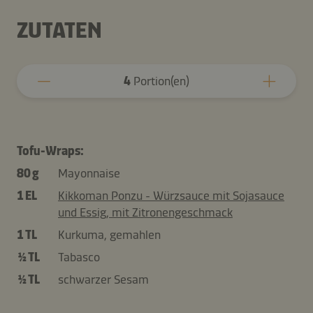
ZUTATEN
4
Portion(en)
Tofu-Wraps:
80 g
Mayonnaise
1 EL
Kikkoman Ponzu - Würzsauce mit Sojasauce
und Essig, mit Zitronengeschmack
1 TL
Kurkuma, gemahlen
½ TL
Tabasco
½ TL
schwarzer Sesam