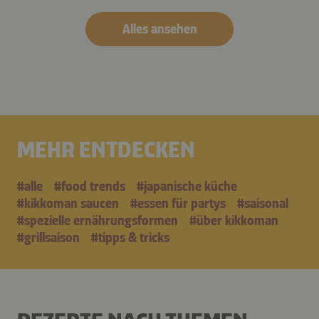
Alles ansehen
MEHR ENTDECKEN
#alle
#food trends
#japanische küche
#kikkoman saucen
#essen für partys
#saisonal
#spezielle ernährungsformen
#über kikkoman
#grillsaison
#tipps & tricks