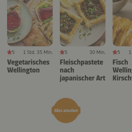
5
1 Std. 35 Min.
5
30 Min.
5
1
Vegetarisches
Fleischpastete
Fisch
Wellington
nach
Wellin
japanischer Art
Kirsc
salat
Alles ansehen