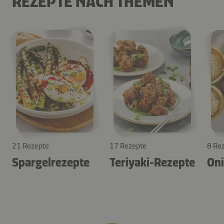
REZEPTE NACH THEMEN
21 Rezepte
17 Rezepte
8 Re
Spargelrezepte
Teriyaki-Rezepte
Oni