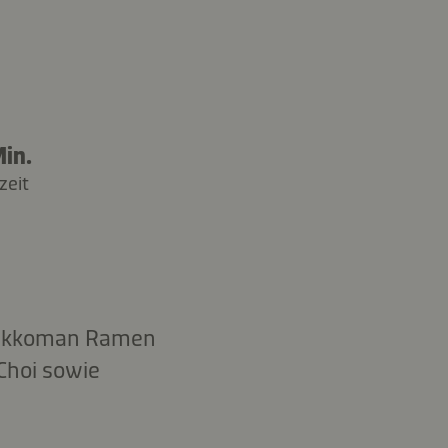
in.
zeit
t Kikkoman Ramen
Choi sowie