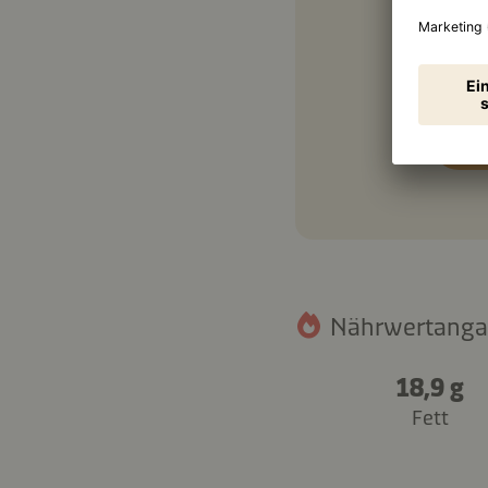
150 
Nährwertangab
18,9 g
Fett