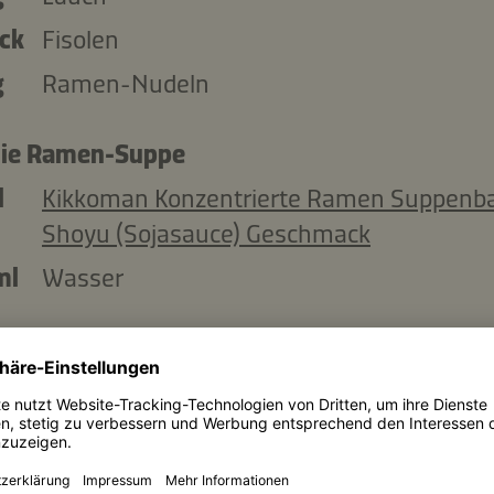
ück
Fisolen
g
Ramen-Nudeln
die Ramen-Suppe
l
Kikkoman Konzentrierte Ramen Suppenba
Shoyu (Sojasauce) Geschmack
ml
Wasser
die Gewürzmischung für die Shiitake-Pilze
ück
Shiitake-Pilze
l
Kikkoman Konzentrierte Ramen Suppenba
Shoyu (Sojasauce) Geschmack