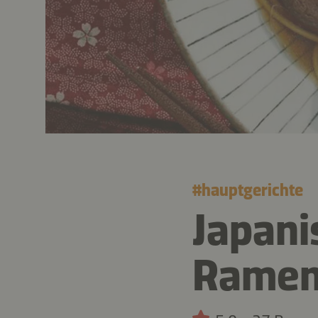
#
hauptgerichte
Japani
Rame