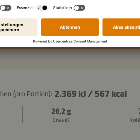
ml
Wasser
Zutaten kopieren
2.369 kJ
/
567 kcal
en (pro Portion):
26,2 g
Eiweiß
Koh