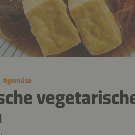
#
gemüse
sche vegetarisch
n