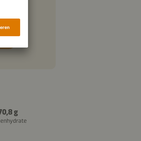
70,8 g
lenhydrate