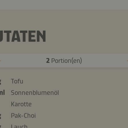
UTATEN
2
Portion(en)
g
Tofu
ml
Sonnenblumenöl
Karotte
g
Pak-Choi
g
Lauch