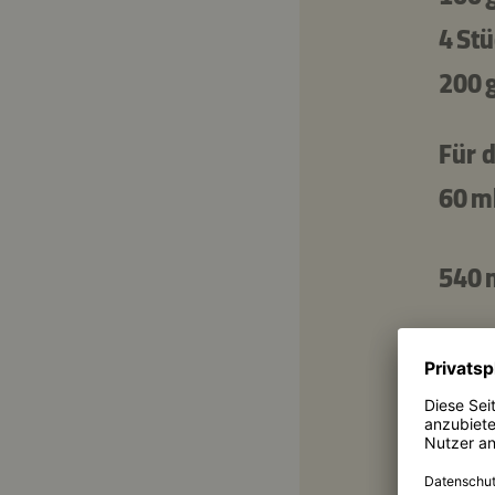
4 St
200 
Für 
60 m
540 
Für 
2 St
25 m