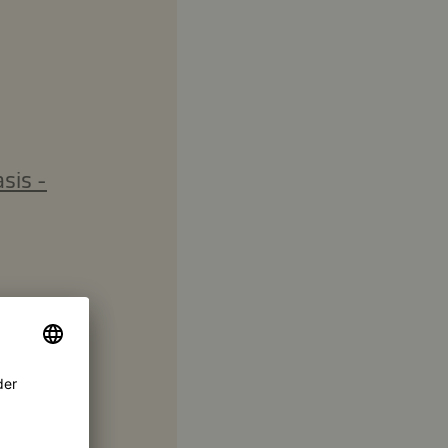
sis -
sis -