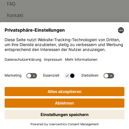
FAQ
Kontakt
Newsletter
Presse
Kikkoman ist ein eingetragenes Warenzeichen der Kikkoman
Corporation, Japan.
© Kikkoman Trading Europe GmbH 2023 – 2026
Theodorstraße 180, 40472 Düsseldorf, Germany
Eingetragen beim AG Düsseldorf: HRB 35856
Privatsphäre-Einstellungen
Impressum
Datenschutzerklärung
Schritt-für-Schritt-Kochen leicht
gemacht! Zum Starten antippen.