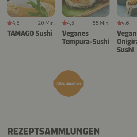
4,5
20 Min.
4,5
55 Min.
4,6
TAMAGO Sushi
Veganes
Vegan
Tempura-Sushi
Onigir
Sushi
Alles ansehen
REZEPTSAMMLUNGEN