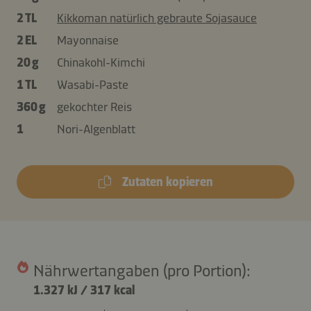
2 TL
Kikkoman natürlich gebraute Sojasauce
2 EL
Mayonnaise
20 g
Chinakohl-Kimchi
1 TL
Wasabi-Paste
360 g
gekochter Reis
1
Nori-Algenblatt
Zutaten kopieren
Nährwertangaben (pro Portion):
1.327 kJ
/
317 kcal