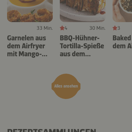
33 Min.
4
30 Min.
3
Garnelen aus
BBQ-Hühner-
Baked
dem Airfryer
Tortilla-Spieße
dem Ai
mit Mango-
aus dem
Teriyaki
Airfryer
Alles ansehen