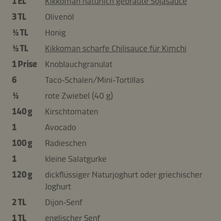
1 EL
Kikkoman natürlich gebraute Sojasauce
3 TL
Olivenöl
½ TL
Honig
½ TL
Kikkoman scharfe Chilisauce für Kimchi
1 Prise
Knoblauchgranulat
6
Taco-Schalen/Mini-Tortillas
½
rote Zwiebel (40 g)
140 g
Kirschtomaten
1
Avocado
100 g
Radieschen
1
kleine Salatgurke
120 g
dickflüssiger Naturjoghurt oder griechischer
Joghurt
2 TL
Dijon-Senf
1 TL
englischer Senf