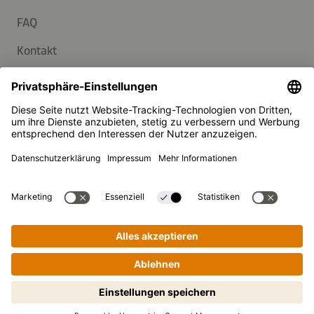
FAQ
Kontakt
Newsletter
Presse
Kikkoman ist ein eingetragenes Warenzeichen der Kikkoman
Corporation, Japan.
© Kikkoman Trading Europe GmbH 2023 – 2026
Theodorstraße 180, 40472 Düsseldorf, Germany
Eingetragen beim AG Düsseldorf: HRB 35856
Privatsphäre-Einstellungen
Impressum
Datenschutzerklärung
Schritt-für-Schritt-Kochen leicht
gemacht! Zum Starten antippen.