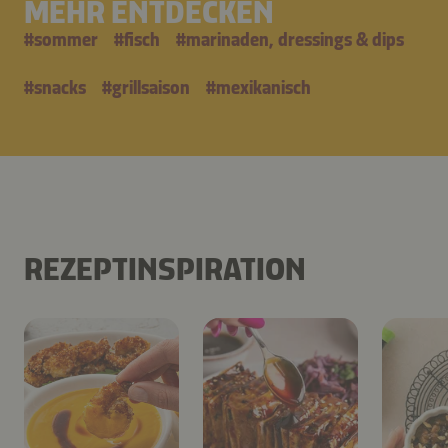
MEHR ENTDECKEN
#
sommer
#
fisch
#
marinaden, dressings & dips
#
snacks
#
grillsaison
#
mexikanisch
REZEPTINSPIRATION