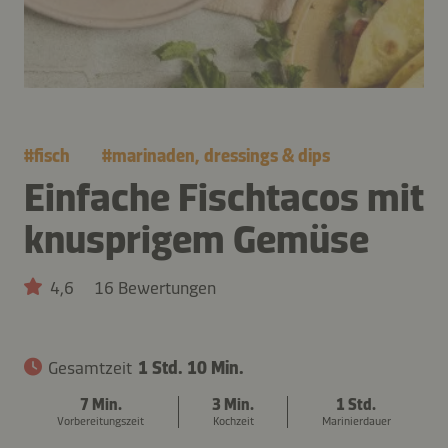
#
fisch
#
marinaden, dressings & dips
Einfache Fischtacos mit
knusprigem Gemüse
4,6
16 Bewertungen
Gesamtzeit
1 Std. 10 Min.
7 Min.
3 Min.
1 Std.
Vorbereitungszeit
Kochzeit
Marinierdauer