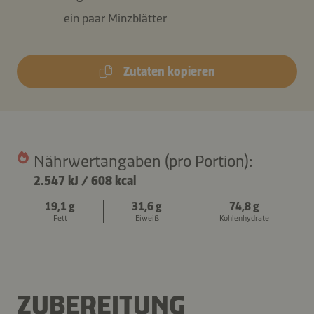
ein paar Minzblätter
Zutaten kopieren
Nährwertangaben (pro Portion):
2.547 kJ
/
608 kcal
19,1 g
31,6 g
74,8 g
Fett
Eiweiß
Kohlenhydrate
ZUBEREITUNG