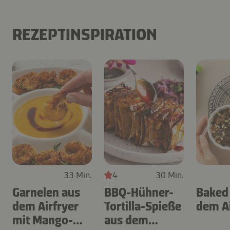
REZEPTINSPIRATION
33 Min.
4
30 Min.
Garnelen aus
BBQ-Hühner-
Baked
dem Airfryer
Tortilla-Spieße
dem Ai
mit Mango-
aus dem