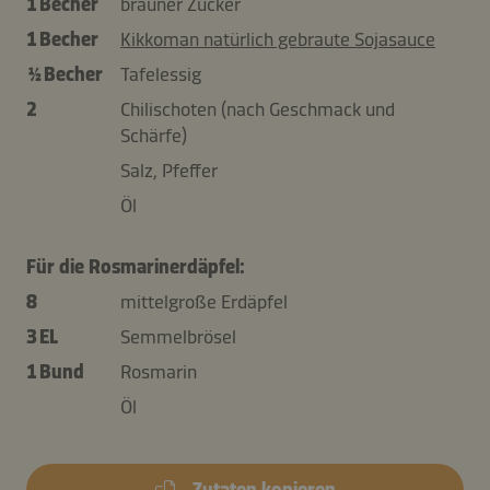
1 Becher
brauner Zucker
1 Becher
Kikkoman natürlich gebraute Sojasauce
½ Becher
Tafelessig
2
Chilischoten (nach Geschmack und
Schärfe)
Salz, Pfeffer
Öl
Für die Rosmarinerdäpfel:
8
mittelgroße Erdäpfel
3 EL
Semmelbrösel
1 Bund
Rosmarin
Öl
Zutaten kopieren