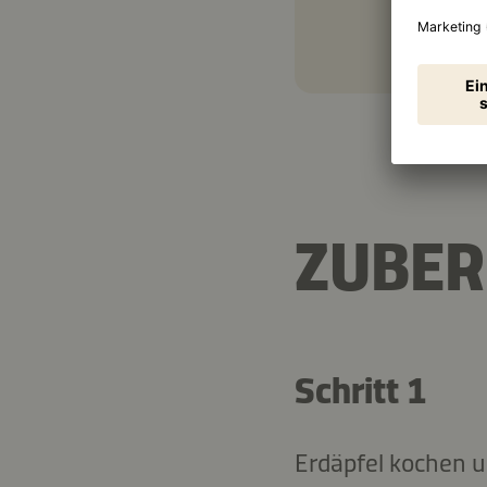
ZUBER
Schritt 1
Erdäpfel kochen u