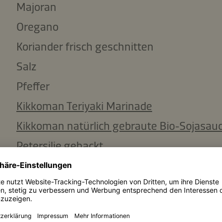
Majoran
Oregano
Koriander frisch geschnitten
Salz
Pfeffer
Kikkoman Teriyaki Marinade
Kikkoman natürlich gebraute Bio-Sojasau
Petersilie gehackt
ml
Sonnenblumenöl
Zutaten kopieren