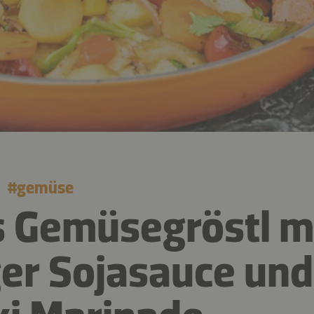
#
gemüse
 Gemüsegröstl m
er Sojasauce und