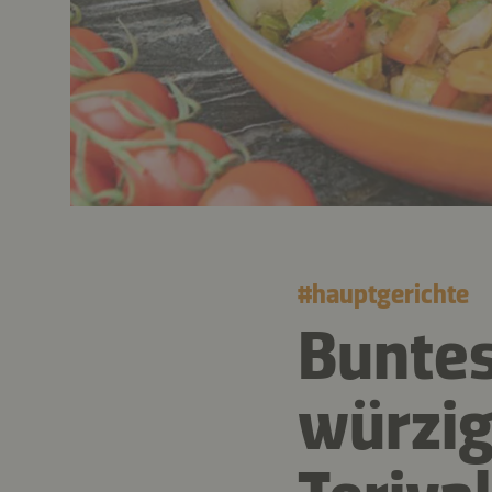
#
hauptgerichte
Buntes
würzig