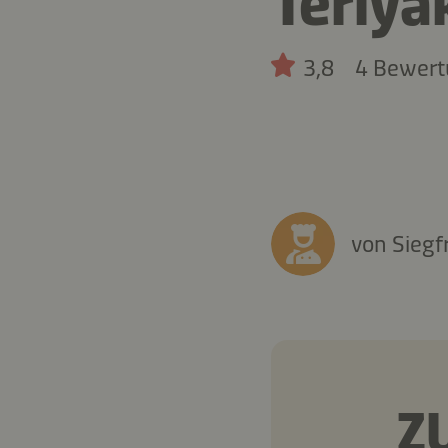
Teriya
3,8
4 Bewer
von Siegf
Z