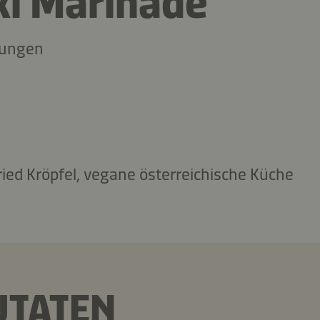
ki Marinade
tungen
ried Kröpfel, vegane österreichische Küche
UTATEN