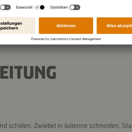
EITUNG
nd schälen. Zwiebel in Julienne schneiden, Sta