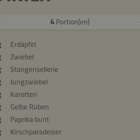
4
Portion(en)
g
Erdäpfel
g
Zwiebel
g
Stangensellerie
g
Jungzwiebel
g
Karotten
g
Gelbe Rüben
g
Paprika bunt
g
Kirschparadeiser