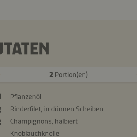
UTATEN
2
Portion(en)
l
Pflanzenöl
g
Rinderfilet, in dünnen Scheiben
g
Champignons, halbiert
Knoblauchknolle