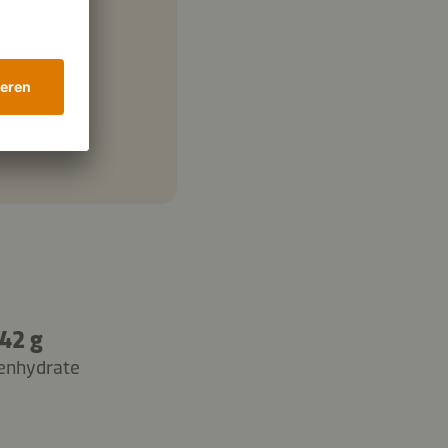
42 g
enhydrate