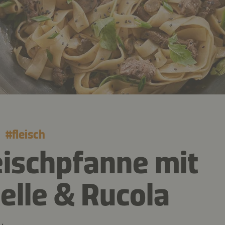
#
fleisch
eischpfanne mit
telle & Rucola