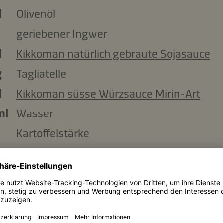
l
Olivenöl
geriebener Ingwer
l
Kikkoman natürlich gebraute Sojasauce
g
Tagliatelle
l
Kikkoman süsse Würzsauce Mirin-Art
ml
Wasser
Kartoffelstärke
Garnieren:
Schnittlauch, gehackt
Rucola