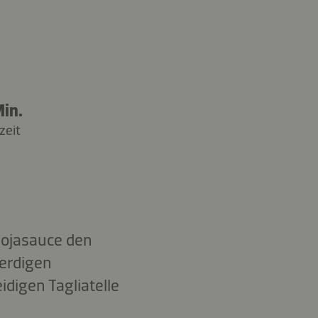
in.
zeit
Sojasauce den
erdigen
digen Tagliatelle