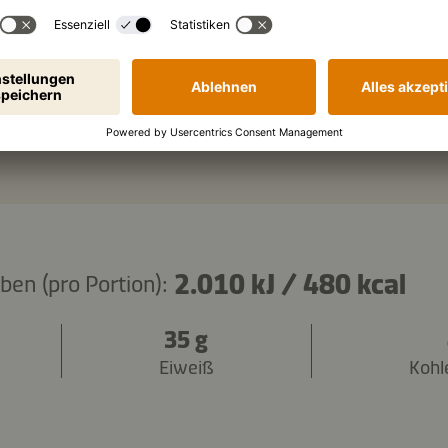
schwarzer Sesam
Zutaten kopieren
2.010 kJ
/
480 kcal
en (pro Portion):
35 g
Eiweiß
Kohl