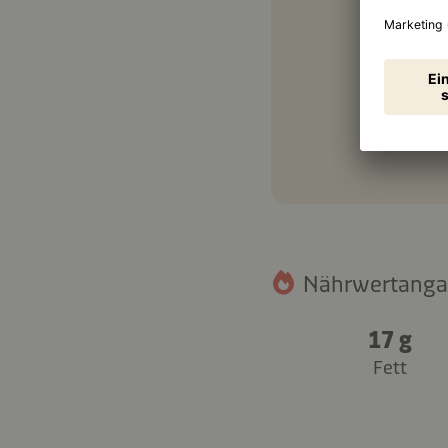
1 TL
Nährwertangab
17 g
Fett