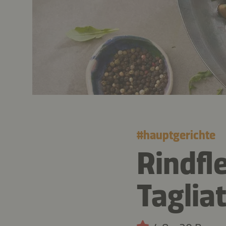
#
hauptgerichte
Rindfl
Taglia