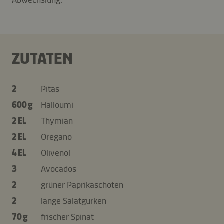
ZUTATEN
2
Pitas
600 g
Halloumi
2 EL
Thymian
2 EL
Oregano
4 EL
Olivenöl
3
Avocados
2
grüner Paprikaschoten
2
lange Salatgurken
70 g
frischer Spinat