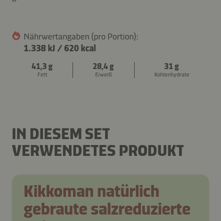
Nährwertangaben (pro Portion):
1.338 kJ
/
620 kcal
41,3 g
28,4 g
31 g
Fett
Eiweiß
Kohlenhydrate
BOWL MIT GEBRATENEM
PITA, GEFÜLLT MIT
HALLOUMI
GEGRILLTEM HALLOUMI
IN DIESEM SET
VERWENDETES PRODUKT
Kikkoman natürlich
gebraute salzreduzierte