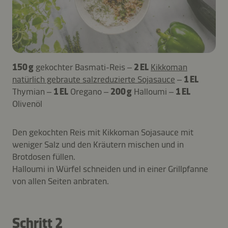
150 g
gekochter Basmati-Reis –
2 EL
Kikkoman
natürlich gebraute salzreduzierte Sojasauce
–
1 EL
Thymian –
1 EL
Oregano –
200 g
Halloumi –
1 EL
Olivenöl
Den gekochten Reis mit Kikkoman Sojasauce mit
weniger Salz und den Kräutern mischen und in
Brotdosen füllen.
Halloumi in Würfel schneiden und in einer Grillpfanne
von allen Seiten anbraten.
Schritt 2