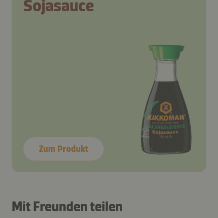
Sojasauce
Zum Produkt
Schritt 1
Schritt 1
Mit Freunden teilen