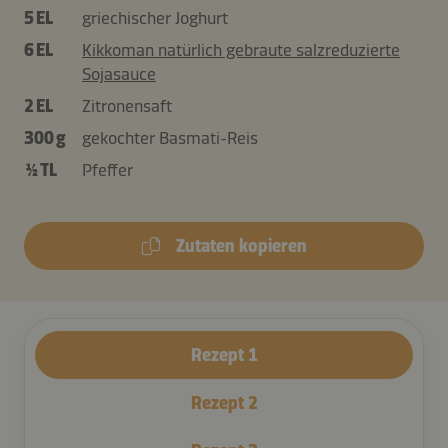
5 EL
griechischer Joghurt
6 EL
Kikkoman natürlich gebraute salzreduzierte
Sojasauce
2 EL
Zitronensaft
300 g
gekochter Basmati-Reis
½ TL
Pfeffer
Zutaten kopieren
Rezept
1
Rezept
2